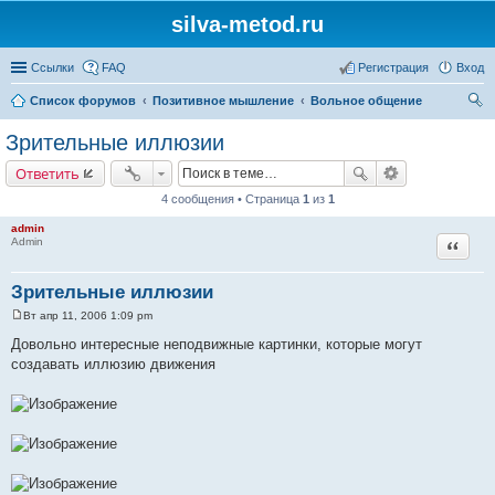
silva-metod.ru
Ссылки
FAQ
Регистрация
Вход
Список форумов
Позитивное мышление
Вольное общение
ои
Зрительные иллюзии
ск
Ответить
4 сообщения • Страница
1
из
1
admin
Цитата
Admin
Зрительные иллюзии
Вт апр 11, 2006 1:09 pm
С
о
Довольно интересные неподвижные картинки, которые могут
о
создавать иллюзию движения
б
щ
е
н
и
е