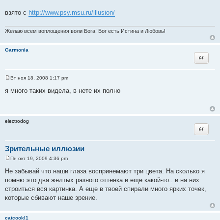
взято с
http://www.psy.msu.ru/illusion/
Желаю всем воплощения воли Бога! Бог есть Истина и Любовь!
Garmonia
Цитата
Вт ноя 18, 2008 1:17 pm
С
о
я много таких видела, в нете их полно
о
б
щ
е
н
electrodog
и
Цитата
е
Зрительные иллюзии
Пн окт 19, 2009 4:36 pm
С
о
Не забывай что наши глаза воспринемают три цвета. На сколько я
о
помню это два желтых разного оттенка и еще какой-то.. и на них
б
щ
строиться вся картинка. А еще в твоей спирали много ярких точек,
е
которые сбивают наше зрение.
н
и
е
catcookl1