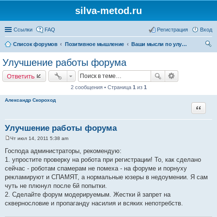
silva-metod.ru
Ссылки
FAQ
Регистрация
Вход
Список форумов
Позитивное мышление
Ваши мысли по улучшению общества
ои
Улучшение работы форума
ск
Ответить
2 сообщения • Страница
1
из
1
Александр Скороход
Цитата
Улучшение работы форума
Чт июл 14, 2011 5:38 am
С
о
Господа администраторы, рекомендую:
о
1. упростите проверку на робота при регистрации! То, как сделано
б
щ
сейчас - роботам спамерам не помеха - на форуме и порнуху
е
рекламируют и СПАМЯТ, а нормальные юзеры в недоумении. Я сам
н
и
чуть не плюнул после 6й попытки.
е
2. Сделайте форум модерируемым. Жестки й запрет на
сквернословие и пропаганду насилия и всяких непотребств.