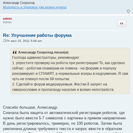
Александр Скороход
Молодость и Здоровье уже можно купить!
admin
Цитата
Admin
Re: Улучшение работы форума
Пт июл 15, 2011 5:08 am
С
о
о
Александр Скороход писал(а):
б
Господа администраторы, рекомендую:
щ
е
1. упростите проверку на робота при регистрации! То, как сделано
н
сейчас - роботам спамерам не помеха - на форуме и порнуху
и
е
рекламируют и СПАМЯТ, а нормальные юзеры в недоумении. Я сам
чуть не плюнул после 6й попытки.
2. Сделайте форум модерируемым. Жестки й запрет на
сквернословие и пропаганду насилия и всяких непотребств.
Спасибо большое, Александр.
Сначала была защита от автоматической регистрации роботов, где
нужно было ввести 5-7 символов с картинки в прямом направлении.
В день регистрировалось, примерно, по 100 роботов. Затем была
увеличена длинна требуемого текста и запрос ввести в обратном