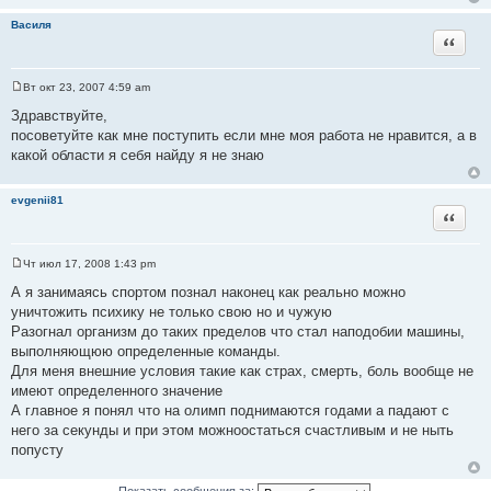
Василя
Цитата
Вт окт 23, 2007 4:59 am
С
о
Здравствуйте,
о
посоветуйте как мне поступить если мне моя работа не нравится, а в
б
щ
какой области я себя найду я не знаю
е
н
и
evgenii81
е
Цитата
Чт июл 17, 2008 1:43 pm
С
о
А я занимаясь спортом познал наконец как реально можно
о
уничтожить психику не только свою но и чужую
б
щ
Разогнал организм до таких пределов что стал наподобии машины,
е
выполняющюю определенные команды.
н
и
Для меня внешние условия такие как страх, смерть, боль вообще не
е
имеют определенного значение
А главное я понял что на олимп поднимаются годами а падают с
него за секунды и при этом можноостаться счастливым и не ныть
попусту