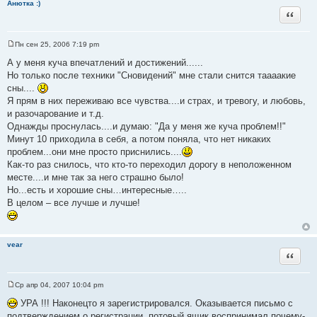
Анютка :)
Цитата
Пн сен 25, 2006 7:19 pm
С
о
А у меня куча впечатлений и достижений......
о
Но только после техники "Сновидений" мне стали снится таааакие
б
щ
сны....
е
Я прям в них переживаю все чувства....и страх, и тревогу, и любовь,
н
и
и разочарование и т.д.
е
Однажды проснулась....и думаю: "Да у меня же куча проблем!!"
Минут 10 приходила в себя, а потом поняла, что нет никаких
проблем...они мне просто приснились....
Как-то раз снилось, что кто-то переходил дорогу в неположенном
месте....и мне так за него страшно было!
Но...есть и хорошие сны…интересные…..
В целом – все лучше и лучше!
vear
Цитата
Ср апр 04, 2007 10:04 pm
С
о
УРА !!! Наконецто я зарегистрировался. Оказывается письмо с
о
подтверждением о регистрации, потовый ящик воспринимал почему-
б