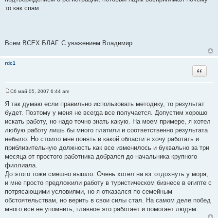
щ
то как спам.
е
н
и
е
Всем ВСЕХ БЛАГ. С уважением Владимир.
rdc1
Цитата
Сб май 05, 2007 6:44 am
С
о
Я так думаю если правильно использовать методику, то результат
о
будет. Поэтому у меня не всегда все получается. Допустим хорошо
б
щ
искать работу, но надо точно знать какую. На моем примере, я хотел
е
любую работу лишь бы много платили и соответственно результата
н
и
небыло. Но стоило мне понять в какой области я хочу работать и
е
приблизительную должность как все изменилось и буквально за три
месяца от простого работника добрался до начальника крупного
филлиала.
До этого тоже смешно вышло. Очень хотел на юг отдохнуть у моря,
и мне просто предложили работу в туристическом бизнесе в египте с
потрясающими условиями, но я отказался по семейным
обстоятельствам, но верить в свои силы стал. На самом деле побед
много все не упомнить, главное это работает и помогает людям.