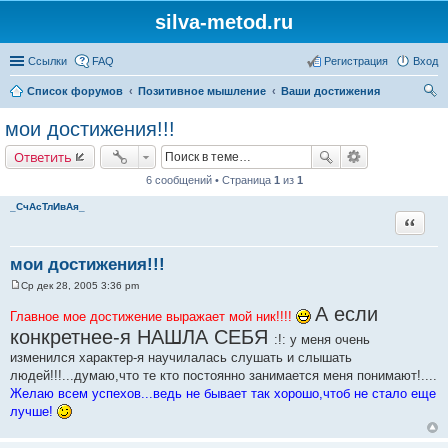
silva-metod.ru
Ссылки
FAQ
Регистрация
Вход
Список форумов
Позитивное мышление
Ваши достижения
ои
мои достижения!!!
ск
Ответить
6 сообщений • Страница
1
из
1
_CчАсТлИвАя_
Цитата
мои достижения!!!
Ср дек 28, 2005 3:36 pm
С
о
А если
Главное мое достижение выражает мой ник!!!!
о
б
конкретнее-я НАШЛА СЕБЯ
:!: у меня очень
щ
е
изменился характер-я научилалась слушать и слышать
н
людей!!!...думаю,что те кто постоянно занимается меня понимают!....
и
е
Желаю всем успехов...ведь не бывает так хорошо,чтоб не стало еще
лучше!