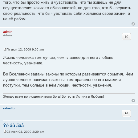
того, что бы просто жить и чувствовать, что ты живёшь не для
осуществления каких-то обязанностей, но для того, что бы вершить
свою реальность, что бы чувстовать себя хозяином своей жизни, а
не её рабом...
admin
Цитата
Admin
Пт июн 12, 2009 9:06 am
С
о
Жизнь человека тем лучше, чем главнее для него любовь,
о
честность, уважение.
б
щ
е
Во Вселенной заданы законы по которым развиваются события. Чем
н
и
лучше человек понимает законы, тем правильнее его мысли и
е
поступки, тем больше в нём любви, честности, уважения.
Желаю всем воплощения воли Бога! Бог есть Истина и Любовь!
rafaello
Цитата
Ýé âû ãäå
Сб июл 04, 2009 2:29 am
С