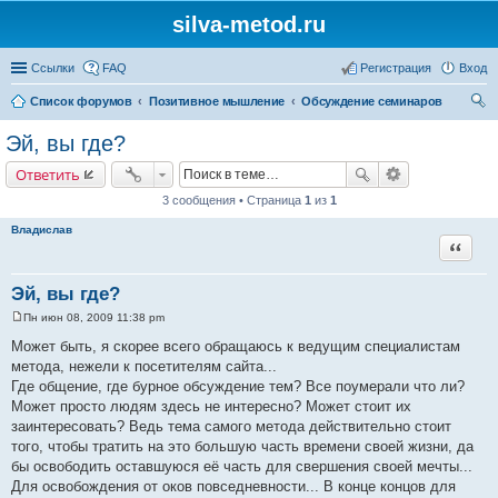
silva-metod.ru
Ссылки
FAQ
Регистрация
Вход
Список форумов
Позитивное мышление
Обсуждение семинаров
ои
Эй, вы где?
ск
Ответить
3 сообщения • Страница
1
из
1
Владислав
Цитата
Эй, вы где?
Пн июн 08, 2009 11:38 pm
С
о
Может быть, я скорее всего обращаюсь к ведущим специалистам
о
метода, нежели к посетителям сайта...
б
щ
Где общение, где бурное обсуждение тем? Все поумерали что ли?
е
Может просто людям здесь не интересно? Может стоит их
н
и
заинтересовать? Ведь тема самого метода действительно стоит
е
того, чтобы тратить на это большую часть времени своей жизни, да
бы освободить оставшуюся её часть для свершения своей мечты...
Для освобождения от оков повседневности... В конце концов для