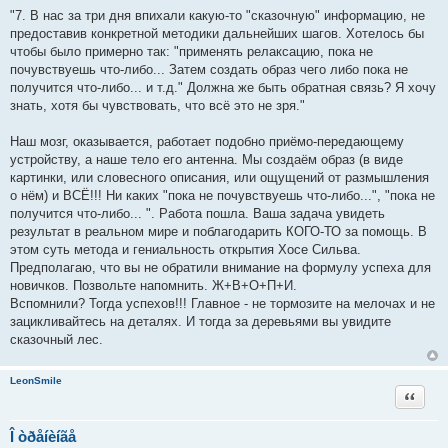
"7. В нас за три дня впихали какую-то "сказочную" информацию, не
предоставив конкретной методики дальнейших шагов. Хотелось бы
чтобы было примерно так: "применять релаксацию, пока не
почувствуешь что-либо... Затем создать образ чего либо пока не
получится что-либо... и т.д." Должна же быть обратная связь? Я хочу
знать, хотя бы чувствовать, что всё это не зря."
Наш мозг, оказывается, работает подобно приёмо-передающему
устройству, а наше тело его антенна. Мы создаём образ (в виде
картинки, или словесного описания, или ощущений от размышления
о нём) и ВСЁ!!! Ни каких "пока не почувствуешь что-либо...", "пока не
получится что-либо... ". Работа пошла. Ваша задача увидеть
результат в реальном мире и поблагодарить КОГО-ТО за помощь. В
этом суть метода и гениальность открытия Хосе Сильва.
Предполагаю, что вы не обратили внимание на формулу успеха для
новичков. Позвольте напомнить. Ж+В+О+П+И.
Вспомнили? Тогда успехов!!! Главное - не тормозите на мелочах и не
зацикливайтесь на деталях. И тогда за деревьями вы увидите
сказочный лес.
LeonSmile
Цитата
Î òðåíèíãå