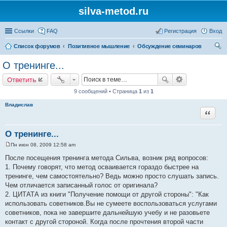
silva-metod.ru
Ссылки
FAQ
Регистрация
Вход
Список форумов
Позитивное мышление
Обсуждение семинаров
ои
О тренинге...
ск
Ответить
9 сообщений • Страница
1
из
1
Владислав
Цитата
О тренинге...
Пн июн 08, 2009 12:58 am
С
о
После посещения тренинга метода Сильва, возник ряд вопросов:
о
1. Почему говорят, что метод осваивается гораздо быстрее на
б
щ
тренинге, чем самостоятельно? Ведь можно просто слушать запись.
е
Чем отличается записанный голос от оригинала?
н
и
2. ЦИТАТА из книги "Получение помощи от другой стороны": "Как
е
использовать советников.Вы не сумеете воспользоваться услугами
советников, пока не завершите дальнейшую учебу и не разовьете
контакт с другой стороной. Когда после прочтения второй части