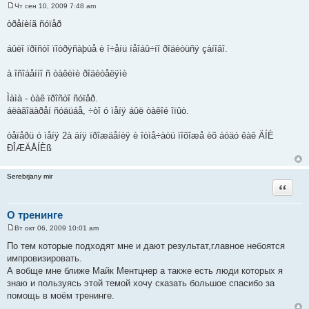
Чт сен 10, 2009 7:48 am
С
о
òðåíèíã ñóïåð
о
б
щ
áûëî ïðîñòî ïîòðÿñàþùå è î÷åíü íåîáû÷íî ðîäèòüñÿ çàíîâî.
е
н
и
à îñîáåííî ñ òàêèìè ðîäèòåëÿìè
е
Ìàìà - òàê ïðîñòî ñóïåð.
áëàãîäàðåí ñóäüáå, ÷òî ó ìåíÿ áûë òàêîé îïûò.
òåïåðü ó ìåíÿ 2à äíÿ ïðîæäåíèÿ è îòìå÷àòü ïîõîæå èõ áóäó êàê ÄÍÈ
ÐÎÆÄÅÍÈß
Serebrjany mir
Цитата
О тренинге
Вт окт 06, 2009 10:01 am
С
о
По тем которые подходят мне и дают результат,главное небоятся
о
импровизировать.
б
щ
А вобще мне ближе Майк Ментцнер а также есть люди которых я
е
знаю и пользуясь этой темой хочу сказать большое спасибо за
н
и
помощь в моём тренинге.
е