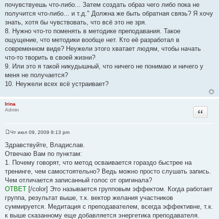
почувствуешь что-либо... Затем создать образ чего либо пока не
получится что-либо... и т.д." Должна же быть обратная связь? Я хочу
знать, хотя бы чувствовать, что всё это не зря.
8. Нужно что-то поменять в методике преподавания. Такое
ощущение, что методики вообще нет. Кто её разработал в
современном виде? Неужели этого хватает людям, чтобы начать
что-то творить в своей жизни?
9. Или это я такой никудышный, что ничего не понимаю и ничего у
меня не получается?
10. Неужели всех всё устраивает?
Irina
Цитата
Admin
Чт июл 09, 2009 8:13 pm
С
о
Здравствуйте, Владислав.
о
Отвечаю Вам по пунктам:
б
щ
1. Почему говорят, что метод осваивается гораздо быстрее на
е
тренинге, чем самостоятельно? Ведь можно просто слушать запись.
н
и
Чем отличается записанный голос от оригинала?
е
ОТВЕТ
[/color] Это называется групповым эффектом. Когда работает
группа, результат выше, т.к. вектор желания участников
суммируется. Медитация с преподавателем, всегда эффективне, т.к.
к выше сказанному еще добавляется энергетика преподавателя.