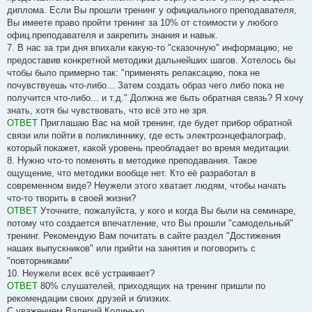
диплома. Если Вы прошли тренинг у официального преподавателя,
Вы имеете право пройти тренинг за 10% от стоимости у любого
офиц.преподавателя и закрепить знания и навык.
7. В нас за три дня впихали какую-то "сказочную" информацию, не
предоставив конкретной методики дальнейших шагов. Хотелось бы
чтобы было примерно так: "применять релаксацию, пока не
почувствуешь что-либо... Затем создать образ чего либо пока не
получится что-либо... и т.д." Должна же быть обратная связь? Я хочу
знать, хотя бы чувствовать, что всё это не зря.
ОТВЕТ
Приглашаю Вас на мой тренинг, где будет прибор обратной
связи или пойти в поликлиннику, где есть электроэнцефалограф,
который покажет, какой уровень преобладает во время медитации.
8. Нужно что-то поменять в методике преподавания. Такое
ощущение, что методики вообще нет. Кто её разработал в
современном виде? Неужели этого хватает людям, чтобы начать
что-то творить в своей жизни?
ОТВЕТ
Уточните, пожалуйста, у кого и когда Вы были на семинаре,
потому что создается впечатление, что Вы прошли "самодельный"
тренинг. Рекомендую Вам почитать в сайте раздел "Достижения
наших выпускников" или прийти на занятия и поговорить с
"повторниками"
10. Неужели всех всё устраивает?
ОТВЕТ
80% слушателей, приходящих на тренинг пришли по
рекомендации своих друзей и близких.
С уважением,Валерий Колинько