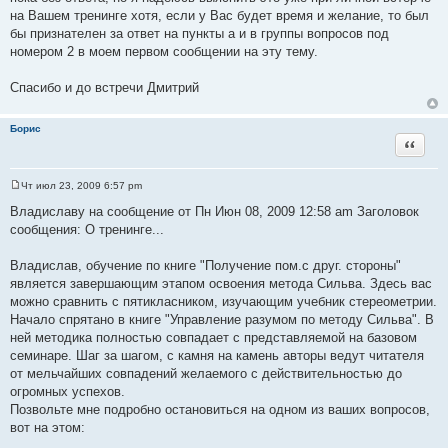
и
на Вашем тренинге хотя, если у Вас будет время и желание, то был
е
бы признателен за ответ на пункты а и в группы вопросов под
номером 2 в моем первом сообщении на эту тему.
Спасибо и до встречи Дмитрий
Борис
Цитата
Чт июл 23, 2009 6:57 pm
С
о
Владиславу на сообщение от Пн Июн 08, 2009 12:58 am Заголовок
о
сообщения: О тренинге...
б
щ
е
Владислав, обучение по книге "Получение пом.с друг. стороны"
н
и
является завершающим этапом освоения метода Сильва. Здесь вас
е
можно сравнить с пятикласником, изучающим учебник стереометрии.
Начало спрятано в книге "Управление разумом по методу Сильва". В
ней методика полностью совпадает с представляемой на базовом
семинаре. Шаг за шагом, с камня на камень авторы ведут читателя
от мельчайших совпадений желаемого с действительностью до
огромных успехов.
Позвольте мне подробно остановиться на одном из ваших вопросов,
вот на этом: