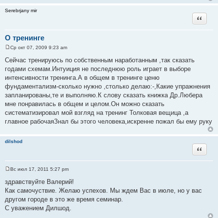
Serebrjany mir
Цитата
О тренинге
Ср окт 07, 2009 9:23 am
С
о
Сейчас тренируюсь по собственным наработанным ,так сказать
о
годами схемам.Интуиция не последнюю роль играет в выборе
б
щ
интенсивности тренинга.А в общем в тренинге ценю
е
фундаментализм-сколько нужно ,столько делаю:-,Какие упражнения
н
и
запланированы,те и выполняю.К слову сказать книжка Др.Любера
е
мне понравилась в общем и целом.Он можно сказать
систематизировал мой взгляд на тренинг Толковая вещица ,а
главное рабочаяЗнал бы этого человека,искренне пожал бы ему руку
dilshod
Цитата
Вс июл 17, 2011 5:27 pm
С
о
здравствуйте Валерий!
о
Как самочуствие. Желаю успехов. Мы ждем Вас в июле, но у вас
б
щ
другом городе в это же время семинар.
е
С уважением Дилшод.
н
и