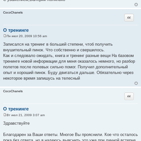
CocoChanels
Цитата
О тренинге
Пн июл 20, 2009 10:56 am
С
о
Записался на тренинг в большей степени, чтоб получить
о
внушительный пинок. Что собственно и свершилось.
б
щ
Как и следовало ожидать, книга и тренинг разные вещи На базовом
е
тренинге новой информации для меня оказалось немного, но разбор
н
и
полетов после полевых сильно помог. Получил дополнительный
е
опыт и хороший пинок. Буду двигаться дальше. Обязательно через
некоторое время запишусь на телесный
CocoChanels
Цитата
О тренинге
Вт июл 21, 2009 3:07 am
С
о
Здравствуйте
о
б
щ
Благодарен за Ваши ответы. Многое Вы прояснили. Кое что осталось
е
пока без ответа, но я надеюсь выяснить это уже при личной встерче
н