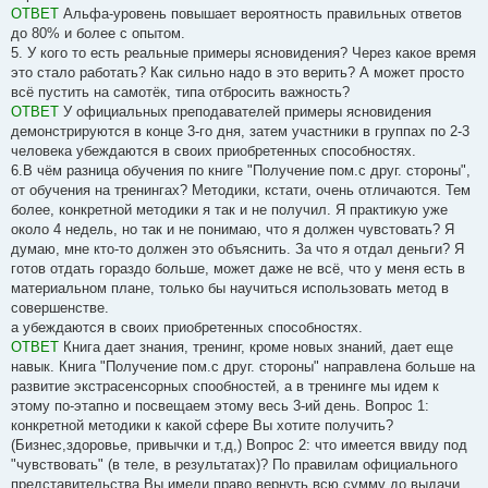
ОТВЕТ
Альфа-уровень повышает вероятность правильных ответов
до 80% и более с опытом.
5. У кого то есть реальные примеры ясновидения? Через какое время
это стало работать? Как сильно надо в это верить? А может просто
всё пустить на самотёк, типа отбросить важность?
ОТВЕТ
У официальных преподавателей примеры ясновидения
демонстрируются в конце 3-го дня, затем участники в группах по 2-3
человека убеждаются в своих приобретенных способностях.
6.В чём разница обучения по книге "Получение пом.с друг. стороны",
от обучения на тренингах? Методики, кстати, очень отличаются. Тем
более, конкретной методики я так и не получил. Я практикую уже
около 4 недель, но так и не понимаю, что я должен чувстовать? Я
думаю, мне кто-то должен это объяснить. За что я отдал деньги? Я
готов отдать гораздо больше, может даже не всё, что у меня есть в
материальном плане, только бы научиться использовать метод в
совершенстве.
а убеждаются в своих приобретенных способностях.
ОТВЕТ
Книга дает знания, тренинг, кроме новых знаний, дает еще
навык. Книга "Получение пом.с друг. стороны" направлена больше на
развитие экстрасенсорных спообностей, а в тренинге мы идем к
этому по-этапно и посвещаем этому весь 3-ий день. Вопрос 1:
конкретной методики к какой сфере Вы хотите получить?
(Бизнес,здоровье, привычки и т,д,) Вопрос 2: что имеется ввиду под
"чувствовать" (в теле, в результатах)? По правилам официального
представительства Вы имели право вернуть всю сумму до выдачи