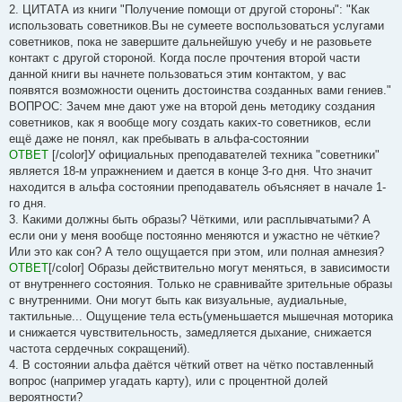
2. ЦИТАТА из книги "Получение помощи от другой стороны": "Как
использовать советников.Вы не сумеете воспользоваться услугами
советников, пока не завершите дальнейшую учебу и не разовьете
контакт с другой стороной. Когда после прочтения второй части
данной книги вы начнете пользоваться этим контактом, у вас
появятся возможности оценить достоинства созданных вами гениев."
ВОПРОС: Зачем мне дают уже на второй день методику создания
советников, как я вообще могу создать каких-то советников, если
ещё даже не понял, как пребывать в альфа-состоянии
ОТВЕТ
[/color]У официальных преподавателей техника "советники"
является 18-м упражнением и дается в конце 3-го дня. Что значит
находится в альфа состоянии преподаватель объясняет в начале 1-
го дня.
3. Какими должны быть образы? Чёткими, или расплывчатыми? А
если они у меня вообще постоянно меняются и ужастно не чёткие?
Или это как сон? А тело ощущается при этом, или полная амнезия?
ОТВЕТ
[/color] Образы действительно могут меняться, в зависимости
от внутреннего состояния. Только не сравнивайте зрительные образы
с внутренними. Они могут быть как визуальные, аудиальные,
тактильные... Ощущение тела есть(уменьшается мышечная моторика
и снижается чувствительность, замедляется дыхание, снижается
частота сердечных сокращений).
4. В состоянии альфа даётся чёткий ответ на чётко поставленный
вопрос (например угадать карту), или с процентной долей
вероятности?