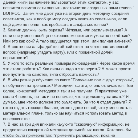
данной книги вы начнете пользоваться этим контактом, у вас
появятся возможности оценить достоинства созданных вами гениев."
ВОПРОС: Зачем мне дают уже на второй день методику создания
советников, как я вообще могу создать каких-то советников, если
ещё даже не понял, как пребывать в альфа-состоянии?
3. Какими должны быть образы? Чёткими, или расплывчатыми? А
если они у меня вообще постоянно меняются и ужастно не чёткие?
Или это как сон? А тело ощущается при этом, или полная амнезия?
4. В состоянии альфа даётся чёткий ответ на чётко поставленный
вопрос (например угадать карту), или с процентной долей
вероятности?
5. У кого то есть реальные примеры ясновидения? Через какое время
это стало работать? Как сильно надо в это верить? А может просто
всё пустить на самотёк, типа отбросить важность?
6. В чём разница обучения по книге "Получение пом.с друг. стороны",
от обучения на тренингах? Методики, кстати, очень отличаются. Тем
более, конкретной методики я так и не получил. Я практикую уже
около 4 недель, но так и не понимаю, что я должен чувстовать? Я
думаю, мне кто-то должен это объяснить. За что я отдал деньги? Я
готов отдать гораздо больше, может даже не всё, что у меня есть в
материальном плане, только бы научиться использовать метод в
совершенстве.
7. В нас за три дня впихали какую-то "сказочную" информацию, не
предоставив конкретной методики дальнейших шагов. Хотелось бы
чтобы было примерно так: "применять релаксацию, пока не