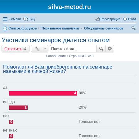
silva-metod.ru
Ссылки
FAQ
Регистрация
Вход
Список форумов
Позитивное мышление
Обсуждение семинаров
ои
Уастники семинаров делятся опытом
ск
Ответить
1 сообщение • Страница
1
из
1
Помогают ли Вам приобретенные на семинаре
навыками в личной жизни?
да
4
80%
иногда
1
20%
нет
0
Голосов нет
не знаю
0
Голосов нет