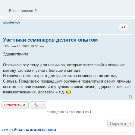
Всего голосов:
5
angelochek
Цитата
Уастники семинаров делятся опытом
Вс сен 28, 2008 10:54 am
С
о
Здравствуйте
о
б
щ
Открываю эту тему для новичков, которые хотят пройти обучение
е
методу Сильва и узнать больше о методе
н
и
И конечно тема открыта для участников семинаров по методу
е
Сильва. Предлагаю прошедшим обучение поделиться своим личным
опытом как они изменили и улучшили свою жизнь, здоровье, личные
взаимоотношения, достаток и т.д.
Ответить
1 сообщение • Страница
1
из
1
Перейти
КТО СЕЙЧАС НА КОНФЕРЕНЦИИ