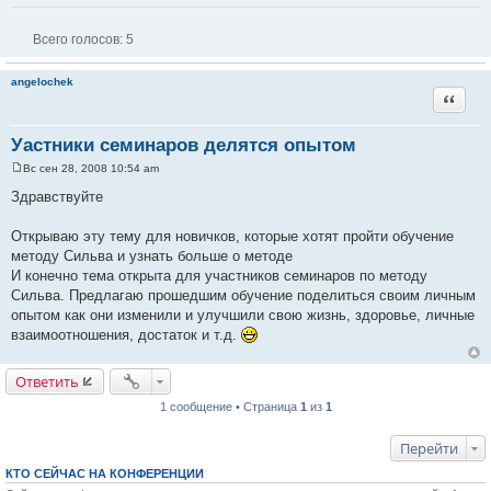
Всего голосов:
5
angelochek
Цитата
Уастники семинаров делятся опытом
Вс сен 28, 2008 10:54 am
С
о
Здравствуйте
о
б
щ
Открываю эту тему для новичков, которые хотят пройти обучение
е
методу Сильва и узнать больше о методе
н
и
И конечно тема открыта для участников семинаров по методу
е
Сильва. Предлагаю прошедшим обучение поделиться своим личным
опытом как они изменили и улучшили свою жизнь, здоровье, личные
взаимоотношения, достаток и т.д.
Ответить
1 сообщение • Страница
1
из
1
Перейти
КТО СЕЙЧАС НА КОНФЕРЕНЦИИ