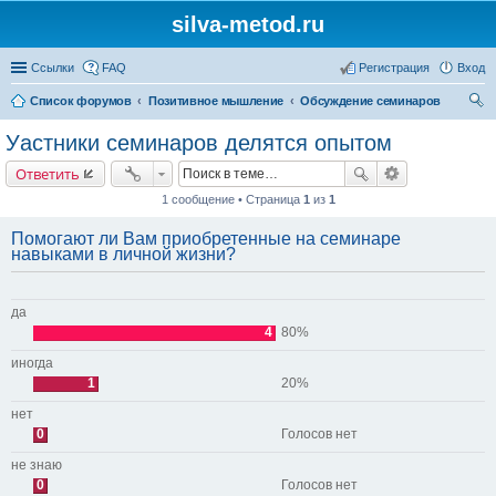
silva-metod.ru
Ссылки
FAQ
Регистрация
Вход
Список форумов
Позитивное мышление
Обсуждение семинаров
ои
Уастники семинаров делятся опытом
ск
Ответить
1 сообщение • Страница
1
из
1
Помогают ли Вам приобретенные на семинаре
навыками в личной жизни?
да
4
80%
иногда
1
20%
нет
0
Голосов нет
не знаю
0
Голосов нет