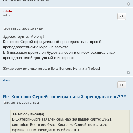
admin
Цитата
Admin
Сб сен 13, 2008 10:57 am
С
о
Здравствуйте, Melony!
о
Костенко Сергей официальный преподаватель, прошёл
б
щ
преподавательские курсы в августе.
е
В ближайшее время, он будет занесён в список официальных
н
и
преподавателей доступный в интернете.
е
Желаю всем воплощения воли Бога! Бог есть Истина и Любовь!
druid
Цитата
Re: Костенко Сергей - официальный преподаватель???
Вс сен 14, 2008 1:35 am
С
о
о
Melony писал(а):
б
В Екатеринбурге заявлен семинар (на вашем сайте) 19-21
щ
е
сентября. Вести его будет Костенко Сергей, но в списке
н
официальных преподавателей его НЕТ.
и