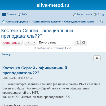
silva-metod.ru
Ссылки
FAQ
Регистрация
Вход
Список форумов
Позитивное мышление
Обсуждение семинаров
ои
Костенко Сергей - официальный
ск
преподаватель???
Ответить
3 сообщения • Страница
1
из
1
Melony
Цитата
Костенко Сергей - официальный
преподаватель???
Сб сен 06, 2008 1:57 pm
С
о
В Екатеринбурге заявлен семинар (на вашем сайте) 19-21 сентября.
о
Вести его будет Костенко Сергей, но в списке официальных
б
щ
преподавателей его НЕТ.
е
Как быть??? Значит, он лже-преподаватель???
н
и
е
Пожалуйста, разъясните.