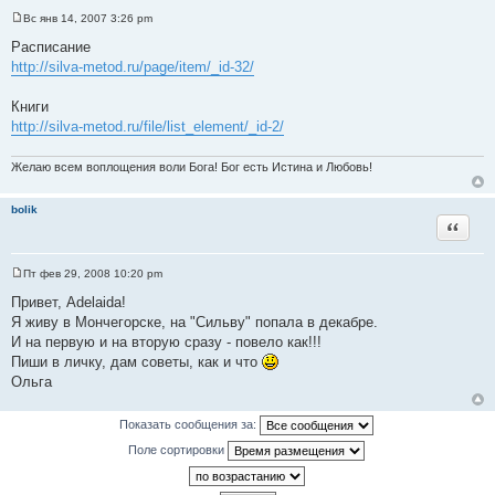
Вс янв 14, 2007 3:26 pm
С
о
Расписание
о
http://silva-metod.ru/page/item/_id-32/
б
щ
е
Книги
н
и
http://silva-metod.ru/file/list_element/_id-2/
е
Желаю всем воплощения воли Бога! Бог есть Истина и Любовь!
bolik
Цитата
Пт фев 29, 2008 10:20 pm
С
о
Привет, Аdelaida!
о
Я живу в Мончегорске, на "Сильву" попала в декабре.
б
щ
И на первую и на вторую сразу - повело как!!!
е
Пиши в личку, дам советы, как и что
н
и
Ольга
е
Показать сообщения за:
Поле сортировки