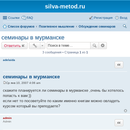
silva-metod.ru
Ссылки
FAQ
Регистрация
Вход
Список форумов
Позитивное мышление
Обсуждение семинаров
ои
семинары в мурманске
ск
Ответить
3 сообщения • Страница
1
из
1
adelaida
Цитата
семинары в мурманске
Ср янв 10, 2007 4:06 am
С
о
скажите планируется ли семинары в мурманске ,очень бы хотелось
о
попасть к вам:))
б
щ
если нет то посоветуйте по каким именно книгам можно овладеть
е
курсом который вы преподаете?
н
и
е
admin
Цитата
Admin