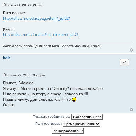
Вс янв 14, 2007 3:26 pm
С
о
Расписание
о
http://silva-metod.ru/page/item/_id-32/
б
щ
е
Книги
н
и
http://silva-metod.ru/file/list_element/_id-2/
е
Желаю всем воплощения воли Бога! Бог есть Истина и Любовь!
bolik
Цитата
Пт фев 29, 2008 10:20 pm
С
о
Привет, Аdelaida!
о
Я живу в Мончегорске, на "Сильву" попала в декабре.
б
щ
И на первую и на вторую сразу - повело как!!!
е
Пиши в личку, дам советы, как и что
н
и
Ольга
е
Показать сообщения за:
Поле сортировки