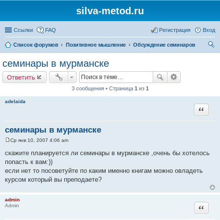
silva-metod.ru
Ссылки
FAQ
Регистрация
Вход
Список форумов
Позитивное мышление
Обсуждение семинаров
ои
семинары в мурманске
ск
Ответить
3 сообщения • Страница
1
из
1
adelaida
Цитата
семинары в мурманске
Ср янв 10, 2007 4:06 am
С
о
скажите планируется ли семинары в мурманске ,очень бы хотелось
о
попасть к вам:))
б
щ
если нет то посоветуйте по каким именно книгам можно овладеть
е
курсом который вы преподаете?
н
и
е
admin
Цитата
Admin