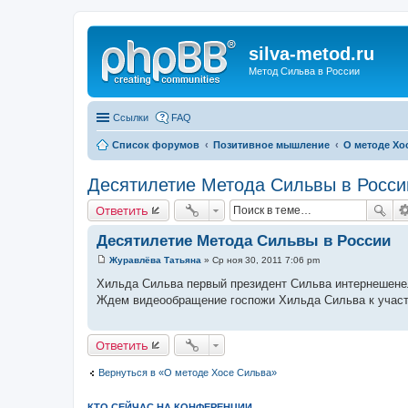
silva-metod.ru
Метод Сильва в России
Ссылки
FAQ
Список форумов
Позитивное мышление
О методе Хо
Десятилетие Метода Сильвы в Росси
Ответить
Десятилетие Метода Сильвы в России
Журавлёва Татьяна
»
Ср ноя 30, 2011 7:06 pm
С
о
Хильда Сильва первый президент Сильва интернешенел
о
Ждем видеообращение госпожи Хильда Сильва к участ
б
щ
е
н
Ответить
и
е
Вернуться в «О методе Хосе Сильва»
КТО СЕЙЧАС НА КОНФЕРЕНЦИИ