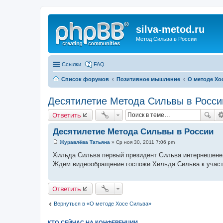
silva-metod.ru
Метод Сильва в России
Ссылки
FAQ
Список форумов
Позитивное мышление
О методе Хо
Десятилетие Метода Сильвы в Росси
Ответить
Десятилетие Метода Сильвы в России
Журавлёва Татьяна
»
Ср ноя 30, 2011 7:06 pm
С
о
Хильда Сильва первый президент Сильва интернешенел
о
Ждем видеообращение госпожи Хильда Сильва к участ
б
щ
е
н
Ответить
и
е
Вернуться в «О методе Хосе Сильва»
КТО СЕЙЧАС НА КОНФЕРЕНЦИИ