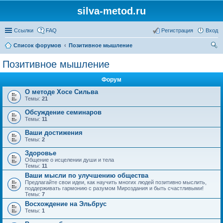
silva-metod.ru
Ссылки
FAQ
Регистрация
Вход
Список форумов
Позитивное мышление
ои
Позитивное мышление
ск
Форум
О методе Хосе Сильва
Темы:
21
Обсуждение семинаров
Темы:
11
Ваши достижения
Темы:
2
Здоровье
Общение о исцелении души и тела
Темы:
11
Ваши мысли по улучшению общества
Предлагайте свои идеи, как научить многих людей позитивно мыслить,
поддерживать гармонию с разумом Мироздания и быть счастливыми!
Темы:
7
Восхождение на Эльбрус
Темы:
1