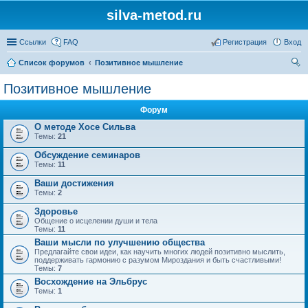
silva-metod.ru
Ссылки
FAQ
Регистрация
Вход
Список форумов
Позитивное мышление
ои
Позитивное мышление
ск
Форум
О методе Хосе Сильва
Темы:
21
Обсуждение семинаров
Темы:
11
Ваши достижения
Темы:
2
Здоровье
Общение о исцелении души и тела
Темы:
11
Ваши мысли по улучшению общества
Предлагайте свои идеи, как научить многих людей позитивно мыслить,
поддерживать гармонию с разумом Мироздания и быть счастливыми!
Темы:
7
Восхождение на Эльбрус
Темы:
1