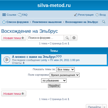
silva-metod.ru
Ссылки
FAQ
Регистрация
Вход
Список форумов
Позитивное мышление
Восхождение на Эльбрус
ои
Восхождение на Эльбрус
ск
Новая тема
1 тема • Страница
1
из
1
Темы
А можно с вами на Эльбрус???
Последнее сообщение
Lenty
«
Пт июн 24, 2011 1:00 pm
Ответы:
8
Показать темы за:
Поле сортировки
Новая тема
1 тема • Страница
1
из
1
Перейти