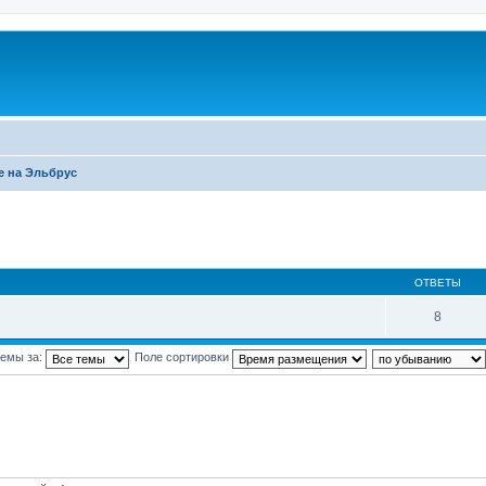
 на Эльбрус
ОТВЕТЫ
8
темы за:
Поле сортировки