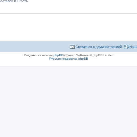
вателей и 1 гость
Связаться с администрацией
Наша
Создано на основе
phpBB
® Forum Software © phpBB Limited
Русская поддержка phpBB