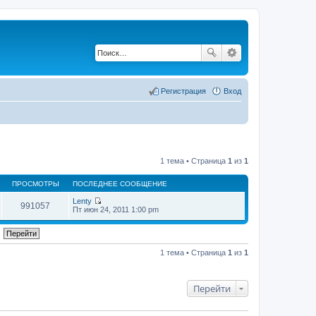
Регистрация
Вход
1 тема • Страница
1
из
1
ПРОСМОТРЫ
ПОСЛЕДНЕЕ СООБЩЕНИЕ
Lenty
991057
П
Пт июн 24, 2011 1:00 pm
е
р
е
й
т
1 тема • Страница
1
из
1
и
к
п
о
Перейти
с
л
е