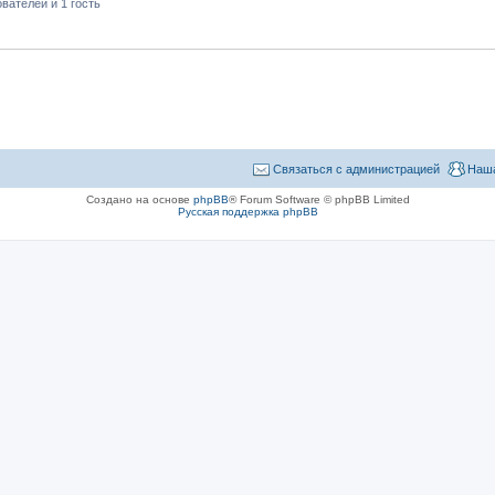
вателей и 1 гость
Связаться с администрацией
Наша
Создано на основе
phpBB
® Forum Software © phpBB Limited
Русская поддержка phpBB