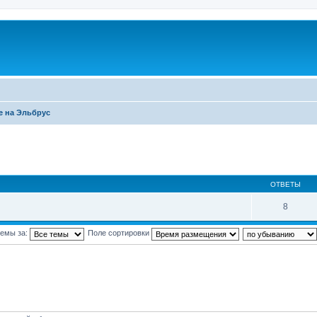
 на Эльбрус
ОТВЕТЫ
8
темы за:
Поле сортировки