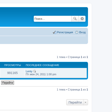
Регистрация
Вход
1 тема • Страница
1
из
1
ПРОСМОТРЫ
ПОСЛЕДНЕЕ СООБЩЕНИЕ
Lenty
991165
П
Пт июн 24, 2011 1:00 pm
е
р
е
й
т
1 тема • Страница
1
из
1
и
к
п
о
Перейти
с
л
е