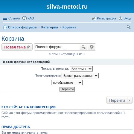
silva-metod.ru
Ссылки
FAQ
Регистрация
Вход
Список форумов
Категория
Корзина
ои
Корзина
ск
Новая тема
0 тем • Страница
1
из
1
В этом форуме нет сообщений.
Показать темы за:
Поле сортировки
Перейти
КТО СЕЙЧАС НА КОНФЕРЕНЦИИ
Сейчас этот форум просматривают: нет зарегистрированных пользователей и 1
гость
ПРАВА ДОСТУПА
Вы
не можете
начинать темы