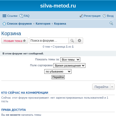
silva-metod.ru
Ссылки
FAQ
Регистрация
Вход
Список форумов
Категория
Корзина
ои
Корзина
ск
Новая тема
0 тем • Страница
1
из
1
В этом форуме нет сообщений.
Показать темы за:
Поле сортировки
Перейти
КТО СЕЙЧАС НА КОНФЕРЕНЦИИ
Сейчас этот форум просматривают: нет зарегистрированных пользователей и 1
гость
ПРАВА ДОСТУПА
Вы
не можете
начинать темы