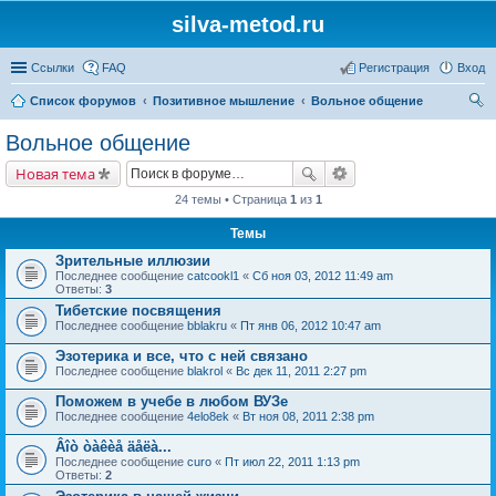
silva-metod.ru
Ссылки
FAQ
Регистрация
Вход
Список форумов
Позитивное мышление
Вольное общение
ои
Вольное общение
ск
Новая тема
24 темы • Страница
1
из
1
Темы
Зрительные иллюзии
Последнее сообщение
catcookl1
«
Сб ноя 03, 2012 11:49 am
Ответы:
3
Тибетские посвящения
Последнее сообщение
bblakru
«
Пт янв 06, 2012 10:47 am
Эзотерика и все, что с ней связано
Последнее сообщение
blakrol
«
Вс дек 11, 2011 2:27 pm
Поможем в учебе в любом ВУЗе
Последнее сообщение
4elo8ek
«
Вт ноя 08, 2011 2:38 pm
Âîò òàêèå äåëà...
Последнее сообщение
curo
«
Пт июл 22, 2011 1:13 pm
Ответы:
2