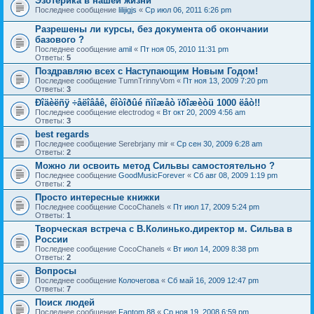
Эзотерика в нашей жизни
Последнее сообщение
lilijigjs
«
Ср июл 06, 2011 6:26 pm
Разрешены ли курсы, без документа об окончании
базового ?
Последнее сообщение
amil
«
Пт ноя 05, 2010 11:31 pm
Ответы:
5
Поздравляю всех с Наступающим Новым Годом!
Последнее сообщение
TumnTrinnyVom
«
Пт ноя 13, 2009 7:20 pm
Ответы:
3
Ðîäèëñÿ ÷åëîâåê, êîòîðûé ñìîæåò ïðîæèòü 1000 ëåò!!
Последнее сообщение
electrodog
«
Вт окт 20, 2009 4:56 am
Ответы:
3
best regards
Последнее сообщение
Serebrjany mir
«
Ср сен 30, 2009 6:28 am
Ответы:
2
Можно ли освоить метод Сильвы самостоятельно ?
Последнее сообщение
GoodMusicForever
«
Сб авг 08, 2009 1:19 pm
Ответы:
2
Просто интересные книжки
Последнее сообщение
CocoChanels
«
Пт июл 17, 2009 5:24 pm
Ответы:
1
Творческая встреча с В.Колинько.директор м. Сильва в
России
Последнее сообщение
CocoChanels
«
Вт июл 14, 2009 8:38 pm
Ответы:
2
Вопросы
Последнее сообщение
Колочегова
«
Сб май 16, 2009 12:47 pm
Ответы:
7
Поиск людей
Последнее сообщение
Fantom.88
«
Ср ноя 19, 2008 6:59 pm