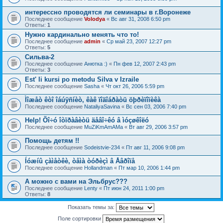
интерессно проводятся ли семинары в г.Воронеже
Последнее сообщение
Volodya
«
Вс авг 31, 2008 6:50 pm
Ответы:
1
Нужно кардинально менять что то!
Последнее сообщение
admin
«
Ср май 23, 2007 12:27 pm
Ответы:
5
Сильва-2
Последнее сообщение
Анютка :)
«
Пн фев 12, 2007 2:43 pm
Ответы:
3
Est' li kursi po metodu Silva v Izraile
Последнее сообщение
Sasha
«
Чт окт 26, 2006 5:59 pm
Ìîæåò êòî îáúÿñíèò, êàê ïîäîáðàòü öþðèïîïèêà
Последнее сообщение
NataliyaSavina
«
Вс сен 03, 2006 7:40 pm
Help! Õî÷ó îòïðàâèòü äåâî÷êó â ìóçøêîëó
Последнее сообщение
MuZiKmAmAMa
«
Вт авг 29, 2006 3:57 pm
Помощь детям !!
Последнее сообщение
Sodeistvie-234
«
Пт авг 11, 2006 9:08 pm
Íóæíû çàìåòêè, òåìà òóðèçì â Åâðîïå
Последнее сообщение
Hollandman
«
Пт мар 10, 2006 1:44 pm
А можно с вами на Эльбрус???
Последнее сообщение
Lenty
«
Пт июн 24, 2011 1:00 pm
Ответы:
8
Показать темы за:
Поле сортировки