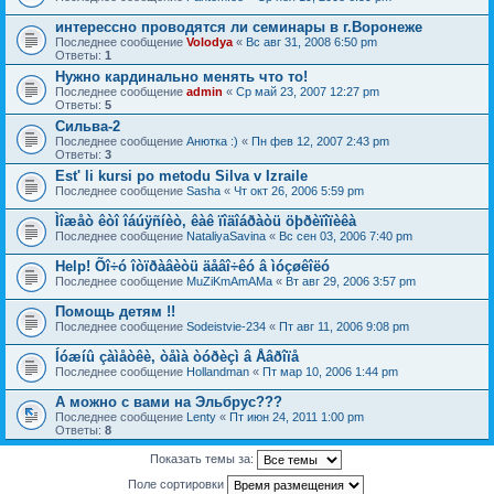
интерессно проводятся ли семинары в г.Воронеже
Последнее сообщение
Volodya
«
Вс авг 31, 2008 6:50 pm
Ответы:
1
Нужно кардинально менять что то!
Последнее сообщение
admin
«
Ср май 23, 2007 12:27 pm
Ответы:
5
Сильва-2
Последнее сообщение
Анютка :)
«
Пн фев 12, 2007 2:43 pm
Ответы:
3
Est' li kursi po metodu Silva v Izraile
Последнее сообщение
Sasha
«
Чт окт 26, 2006 5:59 pm
Ìîæåò êòî îáúÿñíèò, êàê ïîäîáðàòü öþðèïîïèêà
Последнее сообщение
NataliyaSavina
«
Вс сен 03, 2006 7:40 pm
Help! Õî÷ó îòïðàâèòü äåâî÷êó â ìóçøêîëó
Последнее сообщение
MuZiKmAmAMa
«
Вт авг 29, 2006 3:57 pm
Помощь детям !!
Последнее сообщение
Sodeistvie-234
«
Пт авг 11, 2006 9:08 pm
Íóæíû çàìåòêè, òåìà òóðèçì â Åâðîïå
Последнее сообщение
Hollandman
«
Пт мар 10, 2006 1:44 pm
А можно с вами на Эльбрус???
Последнее сообщение
Lenty
«
Пт июн 24, 2011 1:00 pm
Ответы:
8
Показать темы за:
Поле сортировки