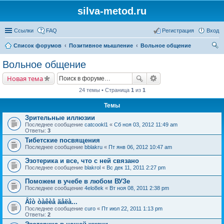
silva-metod.ru
Ссылки
FAQ
Регистрация
Вход
Список форумов
Позитивное мышление
Вольное общение
ои
Вольное общение
ск
Новая тема
24 темы • Страница
1
из
1
Темы
Зрительные иллюзии
Последнее сообщение
catcookl1
«
Сб ноя 03, 2012 11:49 am
Ответы:
3
Тибетские посвящения
Последнее сообщение
bblakru
«
Пт янв 06, 2012 10:47 am
Эзотерика и все, что с ней связано
Последнее сообщение
blakrol
«
Вс дек 11, 2011 2:27 pm
Поможем в учебе в любом ВУЗе
Последнее сообщение
4elo8ek
«
Вт ноя 08, 2011 2:38 pm
Âîò òàêèå äåëà...
Последнее сообщение
curo
«
Пт июл 22, 2011 1:13 pm
Ответы:
2