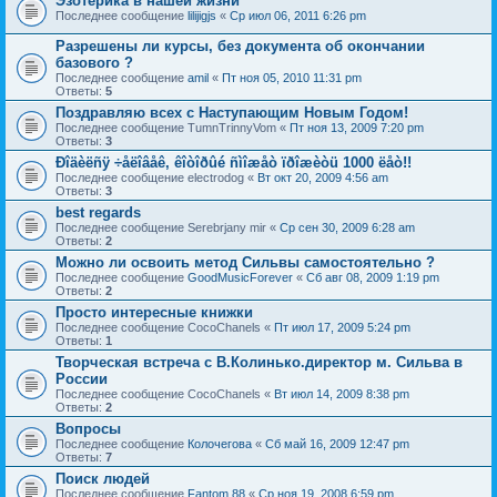
Эзотерика в нашей жизни
Последнее сообщение
lilijigjs
«
Ср июл 06, 2011 6:26 pm
Разрешены ли курсы, без документа об окончании
базового ?
Последнее сообщение
amil
«
Пт ноя 05, 2010 11:31 pm
Ответы:
5
Поздравляю всех с Наступающим Новым Годом!
Последнее сообщение
TumnTrinnyVom
«
Пт ноя 13, 2009 7:20 pm
Ответы:
3
Ðîäèëñÿ ÷åëîâåê, êîòîðûé ñìîæåò ïðîæèòü 1000 ëåò!!
Последнее сообщение
electrodog
«
Вт окт 20, 2009 4:56 am
Ответы:
3
best regards
Последнее сообщение
Serebrjany mir
«
Ср сен 30, 2009 6:28 am
Ответы:
2
Можно ли освоить метод Сильвы самостоятельно ?
Последнее сообщение
GoodMusicForever
«
Сб авг 08, 2009 1:19 pm
Ответы:
2
Просто интересные книжки
Последнее сообщение
CocoChanels
«
Пт июл 17, 2009 5:24 pm
Ответы:
1
Творческая встреча с В.Колинько.директор м. Сильва в
России
Последнее сообщение
CocoChanels
«
Вт июл 14, 2009 8:38 pm
Ответы:
2
Вопросы
Последнее сообщение
Колочегова
«
Сб май 16, 2009 12:47 pm
Ответы:
7
Поиск людей
Последнее сообщение
Fantom.88
«
Ср ноя 19, 2008 6:59 pm