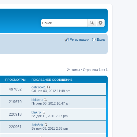
Регистрация
Вход
24 темы • Страница
1
из
1
ПРОСМОТРЫ
ПОСЛЕДНЕЕ СООБЩЕНИЕ
catcookl1
497852
П
Сб ноя 03, 2012 11:49 am
е
р
bblakru
е
219679
П
Пт янв 06, 2012 10:47 am
й
е
т
р
blakrol
и
е
220918
П
Вс дек 11, 2011 2:27 pm
к
й
е
п
т
р
о
4elo8ek
и
е
220961
с
П
Вт ноя 08, 2011 2:38 pm
к
й
л
е
п
т
е
р
о