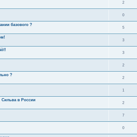
2
0
ании базового ?
5
ом!
3
ò!!
3
2
льно ?
2
1
. Сильва в России
2
7
0