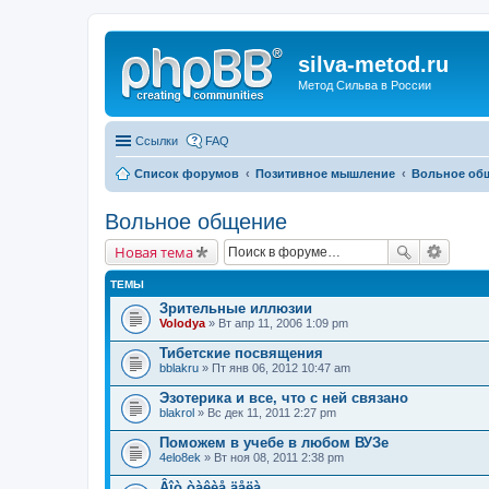
silva-metod.ru
Метод Сильва в России
Ссылки
FAQ
Список форумов
Позитивное мышление
Вольное об
Вольное общение
Новая тема
ТЕМЫ
Зрительные иллюзии
Volodya
» Вт апр 11, 2006 1:09 pm
Тибетские посвящения
bblakru
» Пт янв 06, 2012 10:47 am
Эзотерика и все, что с ней связано
blakrol
» Вс дек 11, 2011 2:27 pm
Поможем в учебе в любом ВУЗе
4elo8ek
» Вт ноя 08, 2011 2:38 pm
Âîò òàêèå äåëà...