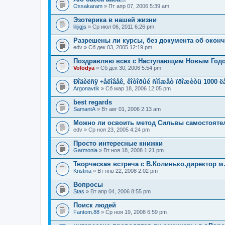
Ossakaram
» Пт апр 07, 2006 5:39 am
Эзотерика в нашей жизни
lilijigjs
» Ср июл 06, 2011 6:26 pm
Разрешены ли курсы, без документа об оконч
edv
» Сб дек 03, 2005 12:19 pm
Поздравляю всех с Наступающим Новым Год
Volodya
» Сб дек 30, 2006 5:54 pm
Ðîäèëñÿ ÷åëîâåê, êîòîðûé ñìîæåò ïðîæèòü 1000 ëå
Argonavtik
» Сб мар 18, 2006 12:05 pm
best regards
SamantA
» Вт авг 01, 2006 2:13 am
Можно ли освоить метод Сильвы самостояте
edv
» Ср ноя 23, 2005 4:24 pm
Просто интересные книжки
Garmonia
» Вт ноя 18, 2008 1:21 pm
Творческая встреча с В.Колинько.директор м
Kristina
» Вт янв 22, 2008 2:02 pm
Вопросы
Stas
» Вт апр 04, 2006 8:55 pm
Поиск людей
Fantom.88
» Ср ноя 19, 2008 6:59 pm