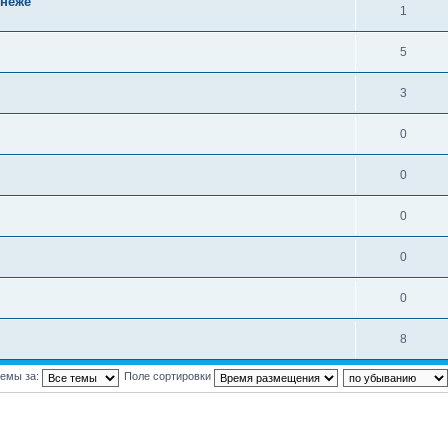
онеже
1
5
3
0
0
0
0
0
8
темы за:
Поле сортировки