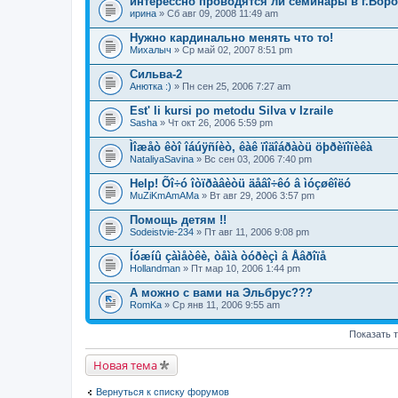
интерессно проводятся ли семинары в г.Вор
ирина
» Сб авг 09, 2008 11:49 am
Нужно кардинально менять что то!
Михалыч
» Ср май 02, 2007 8:51 pm
Сильва-2
Анютка :)
» Пн сен 25, 2006 7:27 am
Est' li kursi po metodu Silva v Izraile
Sasha
» Чт окт 26, 2006 5:59 pm
Ìîæåò êòî îáúÿñíèò, êàê ïîäîáðàòü öþðèïîïèêà
NataliyaSavina
» Вс сен 03, 2006 7:40 pm
Help! Õî÷ó îòïðàâèòü äåâî÷êó â ìóçøêîëó
MuZiKmAmAMa
» Вт авг 29, 2006 3:57 pm
Помощь детям !!
Sodeistvie-234
» Пт авг 11, 2006 9:08 pm
Íóæíû çàìåòêè, òåìà òóðèçì â Åâðîïå
Hollandman
» Пт мар 10, 2006 1:44 pm
А можно с вами на Эльбрус???
RomKa
» Ср янв 11, 2006 9:55 am
Показать 
Новая тема
Вернуться к списку форумов