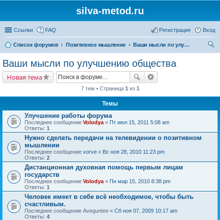
silva-metod.ru
Ссылки
FAQ
Регистрация
Вход
Список форумов
Позитивное мышление
Ваши мысли по улучшению общества
ои
Ваши мысли по улучшению общества
ск
Новая тема
7 тем • Страница
1
из
1
Темы
Улучшение работы форума
Последнее сообщение
Volodya
«
Пт июл 15, 2011 5:08 am
Ответы:
1
Нужно сделать передачи на телевидении о позитивном
мышлении
Последнее сообщение
vorve
«
Вс ноя 28, 2010 11:23 pm
Ответы:
2
Дистанционная духовная помощь первым лицам
государств
Последнее сообщение
Volodya
«
Пн мар 15, 2010 8:38 pm
Ответы:
1
Человек имеет в себе всё необходимое, чтобы быть
счастливым.
Последнее сообщение
Aveguntee
«
Сб ноя 07, 2009 10:17 am
Ответы:
4