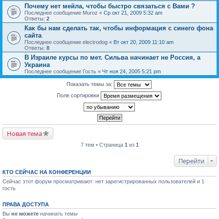
Почему нет мейла, чтобы быстро связаться с Вами ?
Последнее сообщение
Muroz
«
Ср окт 21, 2009 5:32 am
Ответы:
2
Как бы нам сделать так, чтобы информация с синего фона
сайта
Последнее сообщение
electrodog
«
Вт окт 20, 2009 11:10 am
Ответы:
8
В Израиле курсы по мет. Сильва начинает не Россия, а
Украина
Последнее сообщение
Гость
«
Чт ноя 24, 2005 5:21 pm
Показать темы за:
Поле сортировки
Новая тема
7 тем • Страница
1
из
1
Перейти
КТО СЕЙЧАС НА КОНФЕРЕНЦИИ
Сейчас этот форум просматривают: нет зарегистрированных пользователей и 1
гость
ПРАВА ДОСТУПА
Вы
не можете
начинать темы