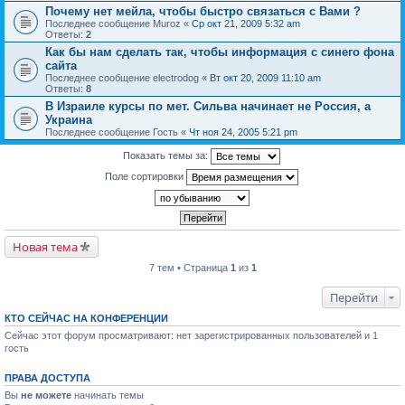
Почему нет мейла, чтобы быстро связаться с Вами ?
Последнее сообщение
Muroz
«
Ср окт 21, 2009 5:32 am
Ответы:
2
Как бы нам сделать так, чтобы информация с синего фона
сайта
Последнее сообщение
electrodog
«
Вт окт 20, 2009 11:10 am
Ответы:
8
В Израиле курсы по мет. Сильва начинает не Россия, а
Украина
Последнее сообщение
Гость
«
Чт ноя 24, 2005 5:21 pm
Показать темы за:
Поле сортировки
Новая тема
7 тем • Страница
1
из
1
Перейти
КТО СЕЙЧАС НА КОНФЕРЕНЦИИ
Сейчас этот форум просматривают: нет зарегистрированных пользователей и 1
гость
ПРАВА ДОСТУПА
Вы
не можете
начинать темы