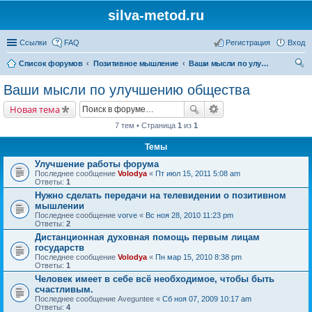
silva-metod.ru
Ссылки
FAQ
Регистрация
Вход
Список форумов
Позитивное мышление
Ваши мысли по улучшению общества
ои
Ваши мысли по улучшению общества
ск
Новая тема
7 тем • Страница
1
из
1
Темы
Улучшение работы форума
Последнее сообщение
Volodya
«
Пт июл 15, 2011 5:08 am
Ответы:
1
Нужно сделать передачи на телевидении о позитивном
мышлении
Последнее сообщение
vorve
«
Вс ноя 28, 2010 11:23 pm
Ответы:
2
Дистанционная духовная помощь первым лицам
государств
Последнее сообщение
Volodya
«
Пн мар 15, 2010 8:38 pm
Ответы:
1
Человек имеет в себе всё необходимое, чтобы быть
счастливым.
Последнее сообщение
Aveguntee
«
Сб ноя 07, 2009 10:17 am
Ответы:
4