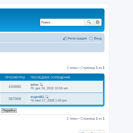
Регистрация
Вход
2 темы • Страница
1
из
1
ПРОСМОТРЫ
ПОСЛЕДНЕЕ СООБЩЕНИЕ
tioher
434880
П
Пт дек 24, 2010 10:59 am
е
р
evgenii81
е
567069
П
Чт июл 17, 2008 1:43 pm
й
е
т
р
и
е
к
й
п
т
2 темы • Страница
1
из
1
о
и
с
к
л
п
е
о