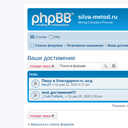
silva-metod.ru
Метод Сильва в России
Ссылки
FAQ
Список форумов
Позитивное мышление
Ваши дости
Ваши достижения
Новая тема
ТЕМЫ
Пишу в благодарность шсд
Neo23
» Ср май 12, 2010 4:17 pm
мои достижения!!!
_CчАсТлИвАя_
» Ср дек 28, 2005 3:36 pm
Показать 
Новая тема
Вернуться к списку форумов