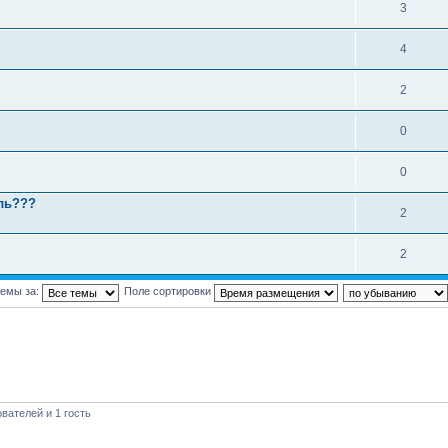
3
4
2
0
0
ль???
2
2
темы за:
Поле сортировки
вателей и 1 гость