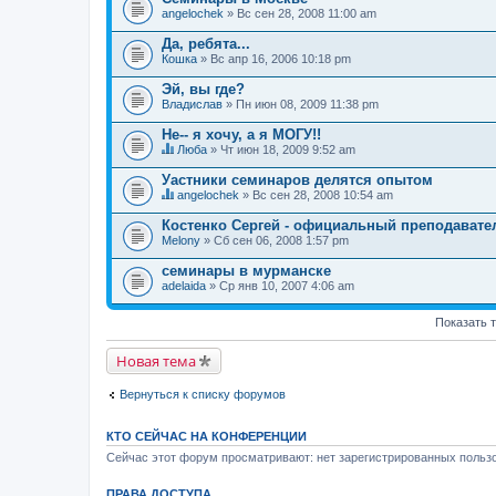
angelochek
» Вс сен 28, 2008 11:00 am
Да, ребята...
Кошка
» Вс апр 16, 2006 10:18 pm
Эй, вы где?
Владислав
» Пн июн 08, 2009 11:38 pm
Не-- я хочу, а я МОГУ!!
Люба
» Чт июн 18, 2009 9:52 am
Д
а
Уастники семинаров делятся опытом
н
angelochek
» Вс сен 28, 2008 10:54 am
н
Д
а
а
Костенко Сергей - официальный преподавате
я
н
Melony
т
» Сб сен 06, 2008 1:57 pm
н
е
а
м
семинары в мурманске
я
а
adelaida
т
» Ср янв 10, 2007 4:06 am
с
е
о
м
д
Показать 
а
е
с
р
о
Новая тема
ж
д
и
е
т
р
Вернуться к списку форумов
о
ж
п
и
р
т
КТО СЕЙЧАС НА КОНФЕРЕНЦИИ
о
о
с
Сейчас этот форум просматривают: нет зарегистрированных пользо
п
.
р
о
ПРАВА ДОСТУПА