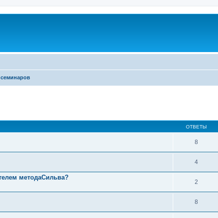
 семинаров
ОТВЕТЫ
8
4
ателем методаСильва?
2
8