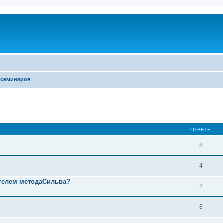
 семинаров
ОТВЕТЫ
8
4
ателем методаСильва?
2
8