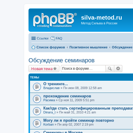
silva-metod.ru
Метод Сильва в России
Ссылки
FAQ
Список форумов
Позитивное мышление
Обсуждение
Обсуждение семинаров
Новая тема
ТЕМЫ
О тренинге...
Владислав
» Пн июн 08, 2009 12:58 am
прохождение семинаров
Расима
» Ср ноя 11, 2009 5:51 pm
Как/где стать сертифицированным преподав
Dinara_t
» Пн май 31, 2010 4:21 am
Могу ли я пройти семинар повторно
Korban
» Пн апр 02, 2007 2:19 pm
Семинары в Москве