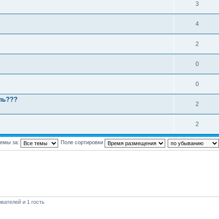
3
4
2
0
0
ль???
2
2
темы за:
Поле сортировки
вателей и 1 гость