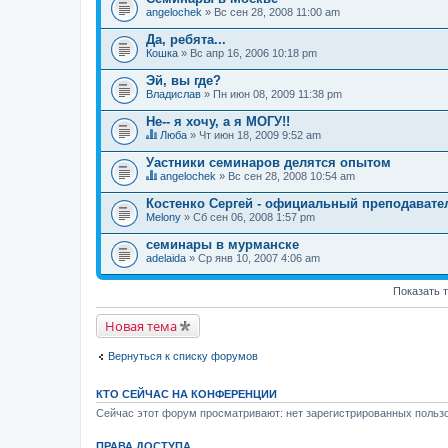
angelochek
» Вс сен 28, 2008 11:00 am
Да, ребята...
Кошка
» Вс апр 16, 2006 10:18 pm
Эй, вы где?
Владислав
» Пн июн 08, 2009 11:38 pm
Не-- я хочу, а я МОГУ!!
Люба
» Чт июн 18, 2009 9:52 am
Д
а
Уастники семинаров делятся опытом
н
angelochek
» Вс сен 28, 2008 10:54 am
н
Д
а
а
Костенко Сергей - официальный преподавате
я
н
Melony
т
» Сб сен 06, 2008 1:57 pm
н
е
а
м
семинары в мурманске
я
а
adelaida
т
» Ср янв 10, 2007 4:06 am
с
е
о
м
д
Показать 
а
е
с
р
о
Новая тема
ж
д
и
е
т
р
Вернуться к списку форумов
о
ж
п
и
р
т
КТО СЕЙЧАС НА КОНФЕРЕНЦИИ
о
о
с
Сейчас этот форум просматривают: нет зарегистрированных пользо
п
.
р
о
ПРАВА ДОСТУПА