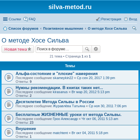
silva-metod.ru
Ссылки
FAQ
Регистрация
Вход
Список форумов
Позитивное мышление
О методе Хосе Сильва
ои
О методе Хосе Сильва
ск
Новая тема
21 тема • Страница
1
из
1
Темы
Альфа-состояние и "плохие" намерения
Последнее сообщение
skameykin22
«
Ср сен 20, 2017 1:39 pm
Ответы:
9
Нужны рекомендации. В книгах таких нет...
Последнее сообщение
kirasanus
«
Вт мар 20, 2012 5:13 pm
Ответы:
2
Десятилетие Метода Сильвы в России
Последнее сообщение
Журавлёва Татьяна
«
Ср ноя 30, 2011 7:06 pm
Бесплатные ЖИЗНЕННЫЕ уроки от метода Сильвы.
Последнее сообщение
Гроо Александр
«
Чт окт 06, 2011 5:13 am
Ответы:
23
Внушение
Последнее сообщение
matchtent
«
Вт окт 04, 2011 5:18 pm
Ответы:
1