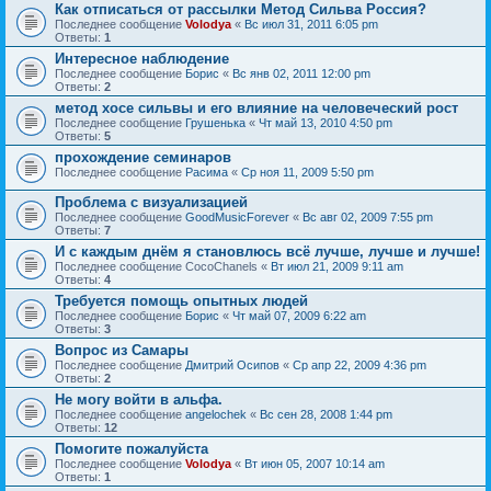
Как отписаться от рассылки Метод Сильва Россия?
Последнее сообщение
Volodya
«
Вс июл 31, 2011 6:05 pm
Ответы:
1
Интересное наблюдение
Последнее сообщение
Борис
«
Вс янв 02, 2011 12:00 pm
Ответы:
2
метод хосе сильвы и его влияние на человеческий рост
Последнее сообщение
Грушенька
«
Чт май 13, 2010 4:50 pm
Ответы:
5
прохождение семинаров
Последнее сообщение
Расима
«
Ср ноя 11, 2009 5:50 pm
Проблема с визуализацией
Последнее сообщение
GoodMusicForever
«
Вс авг 02, 2009 7:55 pm
Ответы:
7
И с каждым днём я становлюсь всё лучше, лучше и лучше!
Последнее сообщение
CocoChanels
«
Вт июл 21, 2009 9:11 am
Ответы:
4
Требуется помощь опытных людей
Последнее сообщение
Борис
«
Чт май 07, 2009 6:22 am
Ответы:
3
Вопрос из Самары
Последнее сообщение
Дмитрий Осипов
«
Ср апр 22, 2009 4:36 pm
Ответы:
2
Не могу войти в альфа.
Последнее сообщение
angelochek
«
Вс сен 28, 2008 1:44 pm
Ответы:
12
Помогите пожалуйста
Последнее сообщение
Volodya
«
Вт июн 05, 2007 10:14 am
Ответы:
1