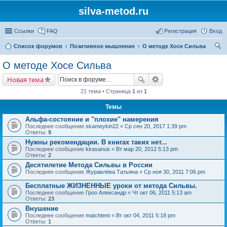
silva-metod.ru
Ссылки
FAQ
Регистрация
Вход
Список форумов
Позитивное мышление
О методе Хосе Сильва
ои
О методе Хосе Сильва
ск
Новая тема
21 тема • Страница
1
из
1
Темы
Альфа-состояние и "плохие" намерения
Последнее сообщение
skameykin22
«
Ср сен 20, 2017 1:39 pm
Ответы:
9
Нужны рекомендации. В книгах таких нет...
Последнее сообщение
kirasanus
«
Вт мар 20, 2012 5:13 pm
Ответы:
2
Десятилетие Метода Сильвы в России
Последнее сообщение
Журавлёва Татьяна
«
Ср ноя 30, 2011 7:06 pm
Бесплатные ЖИЗНЕННЫЕ уроки от метода Сильвы.
Последнее сообщение
Гроо Александр
«
Чт окт 06, 2011 5:13 am
Ответы:
23
Внушение
Последнее сообщение
matchtent
«
Вт окт 04, 2011 5:18 pm
Ответы:
1