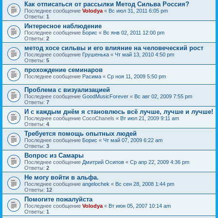
Как отписаться от рассылки Метод Сильва Россия?
Последнее сообщение
Volodya
«
Вс июл 31, 2011 6:05 pm
Ответы:
1
Интересное наблюдение
Последнее сообщение
Борис
«
Вс янв 02, 2011 12:00 pm
Ответы:
2
метод хосе сильвы и его влияние на человеческий рост
Последнее сообщение
Грушенька
«
Чт май 13, 2010 4:50 pm
Ответы:
5
прохождение семинаров
Последнее сообщение
Расима
«
Ср ноя 11, 2009 5:50 pm
Проблема с визуализацией
Последнее сообщение
GoodMusicForever
«
Вс авг 02, 2009 7:55 pm
Ответы:
7
И с каждым днём я становлюсь всё лучше, лучше и лучше!
Последнее сообщение
CocoChanels
«
Вт июл 21, 2009 9:11 am
Ответы:
4
Требуется помощь опытных людей
Последнее сообщение
Борис
«
Чт май 07, 2009 6:22 am
Ответы:
3
Вопрос из Самары
Последнее сообщение
Дмитрий Осипов
«
Ср апр 22, 2009 4:36 pm
Ответы:
2
Не могу войти в альфа.
Последнее сообщение
angelochek
«
Вс сен 28, 2008 1:44 pm
Ответы:
12
Помогите пожалуйста
Последнее сообщение
Volodya
«
Вт июн 05, 2007 10:14 am
Ответы:
1