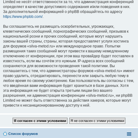
Limited не несёт ответственности за то, что администрация конференций
определяет в качестве допустимого содержания и/или поведения в них.
За дополнительной информацией о phpBB обращайтесь по адресу
https://www.phpbb.com/
.
Вы соглашаетесь не размещать оскорбительных, угрожающих,
клеветнических сообщений, порнографических сообщений, призывов к
национальной розни и прочих сообщений, которые могут нарушить
законы вашей страны, страны, которая предоставляет услуги хостинга
для форумов «silva-metod.ru» или международное право. Попытки
размещения таких сообщений могут привести к вашему немедленному
отключению от конференции, при этом ваш провайдер будет поставлен в
известность, если мы сочтём это нужным. IP-адреса всех сообщений
сохраняются для возможности проведения такой политики. Вы
соглашаетесь с тем, что администраторы форумов «silva-metod.ru» имеют
право удалить, отредактировать, перенести или закрыть любую тему в
любое время по своему усмотрению. Как пользователь вы согласны с тем,
что введённая вами информация будет храниться в базе данных. Хотя
эта информация не будет открыта третьим лицам без вашего
разрешения, ни администрация конференции «silva-metod.ru», ни phpBB
Limited не может быть ответственна за действия хакеров, которые могут
привести к несанкционированному доступу к ней.
Список форумов