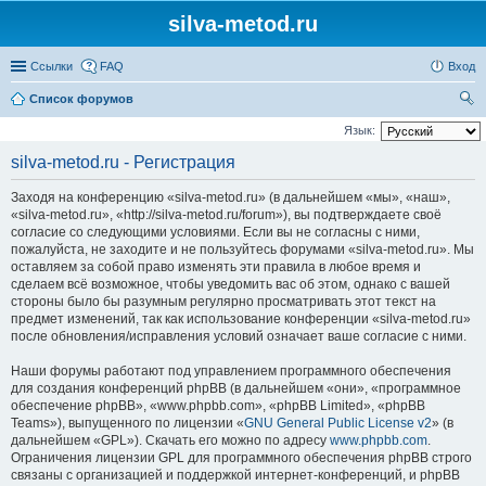
silva-metod.ru
Ссылки
FAQ
Вход
Список форумов
ои
Язык:
ск
silva-metod.ru - Регистрация
Заходя на конференцию «silva-metod.ru» (в дальнейшем «мы», «наш»,
«silva-metod.ru», «http://silva-metod.ru/forum»), вы подтверждаете своё
согласие со следующими условиями. Если вы не согласны с ними,
пожалуйста, не заходите и не пользуйтесь форумами «silva-metod.ru». Мы
оставляем за собой право изменять эти правила в любое время и
сделаем всё возможное, чтобы уведомить вас об этом, однако с вашей
стороны было бы разумным регулярно просматривать этот текст на
предмет изменений, так как использование конференции «silva-metod.ru»
после обновления/исправления условий означает ваше согласие с ними.
Наши форумы работают под управлением программного обеспечения
для создания конференций phpBB (в дальнейшем «они», «программное
обеспечение phpBB», «www.phpbb.com», «phpBB Limited», «phpBB
Teams»), выпущенного по лицензии «
GNU General Public License v2
» (в
дальнейшем «GPL»). Скачать его можно по адресу
www.phpbb.com
.
Ограничения лицензии GPL для программного обеспечения phpBB строго
связаны с организацией и поддержкой интернет-конференций, и phpBB