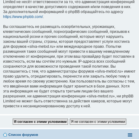
Limited не несёт ответственности за то, что администрация конференций
определяет в качестве допустимого содержания и/или поведения в них.
За дополнительной информацией о phpBB обращайтесь по адресу
https://www.phpbb.com/
.
Вы соглашаетесь не размещать оскорбительных, угрожающих,
клеветнических сообщений, порнографических сообщений, призывов к
национальной розни и прочих сообщений, которые могут нарушить
законы вашей страны, страны, которая предоставляет услуги хостинга
для форумов «silva-metod.ru» или международное право. Попытки
размещения таких сообщений могут привести к вашему немедленному
отключению от конференции, при этом ваш провайдер будет поставлен в
известность, если мы сочтём это нужным. IP-адреса всех сообщений
сохраняются для возможности проведения такой политики. Вы
соглашаетесь с тем, что администраторы форумов «silva-metod.ru» имеют
право удалить, отредактировать, перенести или закрыть любую тему в
любое время по своему усмотрению. Как пользователь вы согласны с тем,
что введённая вами информация будет храниться в базе данных. Хотя
эта информация не будет открыта третьим лицам без вашего
разрешения, ни администрация конференции «silva-metod.ru», ни phpBB
Limited не может быть ответственна за действия хакеров, которые могут
привести к несанкционированному доступу к ней.
Список форумов