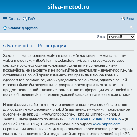
silva-metod.ru
Ссылки
FAQ
Вход
Список форумов
ои
Язык:
ск
silva-metod.ru - Регистрация
Заходя на конференцию «silva-metod.ru» (в дальнейшем «мы», «наш»,
«silva-metod.ru», «http://silva-metod.ru/forum»), вы подтверждаете своё
согласие со следующими условиями. Если вы не согласны с ними,
пожалуйста, не заходите и не пользуйтесь форумами «silva-metod.ru». Мы
оставляем за собой право изменять эти правила в любое время и
сделаем всё возможное, чтобы уведомить вас об этом, однако с вашей
стороны было бы разумным регулярно просматривать этот текст на
предмет изменений, так как использование конференции «silva-metod.ru»
после обновления/исправления условий означает ваше согласие с ними.
Наши форумы работают под управлением программного обеспечения
для создания конференций phpBB (в дальнейшем «они», «программное
обеспечение phpBB», «www.phpbb.com», «phpBB Limited», «phpBB
Teams»), выпущенного по лицензии «
GNU General Public License v2
» (в
дальнейшем «GPL»). Скачать его можно по адресу
www.phpbb.com
.
Ограничения лицензии GPL для программного обеспечения phpBB строго
связаны с организацией и поддержкой интернет-конференций, и phpBB