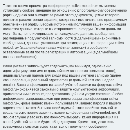
Также во время просмотра конференции «silva-metod.ru» мы можем
установить cookies, внешние по отношению к программному обеспечению
phpBB, однако они выходят за рамки этого документа, целью которого
является рассмотрение страниц, созданных исключительно программным
обеспечением phpBB. Вторым источником получения вашей информации
являются данные, которые вы отправляете на форум. Этими данными
могут быть, но не исчерпываются, следующие данные: сообщения,
размещённые под учётной записью Гостя (в дальнейшем «анонимные
сообщения»), данные, указанные при регистрации в конференции «silva-
metod.ru» (в дальнейшем «ваша учётная запись») и сообщения,
оставленные вами после регистрации и авторизации (в дальнейшем
«ваши сообщения»).
Ваша учётная запись будет содержать, как минимум, однозначно
идентифицируемое имя (в дальнейшем «ваше имя пользователя»),
индивидуальный пароль для входа под вашей учётной записью (далее
«ваш пароль») и реальный адрес email (в дальнейшем «ваш адрес
email»). Ваша информация из вашей учётной записи на форумах «silva-
metod.ru» охраняется законами о защите компьютерной информации,
применяемыми в стране, предоставляющей нам услуги хостинга. Любая
информация, запрашиваемая при регистрации в конференции «silva-
metod.ru», кроме вашего имени пользователя, вашего пароля и вашего
адреса email, может быть как необходимой, так и необязательной ко
вводу, на усмотрение администрации конференции «silva-metod.ru». В
любом случае у вас есть возможность выбрать, какая информация из
вашей учётной записи будет общедоступна. Кроме того, у вас есть
возможность согласиться/отказаться от получения сообщений,