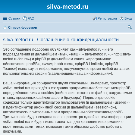
silva-metod.ru
Ссылки
FAQ
Регистрация
Вход
Список форумов
ои
silva-metod.ru - Соглашение о конфиденциальности
ск
Это соглашение подробно объясняет, как «silva-metod.ru» и его
подразделения (в дальнейшем «мы», «наш», «silva-metod.ru», «http://silva-
metod.ru/forum») и phpBB (в дальнейшем «они», «программное
обеспечение phpBB», «www.phpbb.com», «phpBB Limited», «phpBB
Teams») используют информацию, полученную во время любой из ваших
пользовательских сессий (в дальнейшем «ваша информация»).
Ваша информация собирается двумя способами. Во-первых, просмотр
«silva-metod.ru» приведёт к созданию программным обеспечением phpBB
определённого числа cookies (небольшие текстовые файлы, загружаемые
в папку временных файлов вашего браузера). Первые две cookie
содержат только идентификатор пользователя (в дальнейшем «user-id»)
и идентификатор анонимной сессии (в дальнейшем «session-id»),
автоматически присвоенные вам программным обеспечением phpBB.
Третья cookie будет создана после просмотра одной из тем конференции
«silva-metod.ru» и будет использоваться для хранения информации о
прочтённых вами темах, повышая таким образом удобство работы с
форумами.