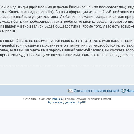
означно идентифицируемое имя (в дальнейшем «ваше имя пользователя»), ин
 дальнейшем «ваш адрес email»). Ваша информация из вашей учётной записи н
ставляющей нам услуги хостинга. Любая информация, запрашиваемая при рег
, может быть как необходимой, так и необязательной ко вводу, на усмотрени
 из вашей учётной записи будет общедоступна. Кроме того, у вас есть возмож
ем phpBB.
ием). Однако не рекомендуется использовать этот же самый пароль, регист
a-metod.ru», пожалуйста, храните его в тайне, ни при каких обстоятельствах н
лучае, если вы забудете ваш пароль к вашей учётной записи, вы сможете во
pBB. Вам будет необходимо ввести ваше имя пользователя и ваш адрес emai
Связаться с администрацией
Наша
Создано на основе
phpBB
® Forum Software © phpBB Limited
Русская поддержка phpBB