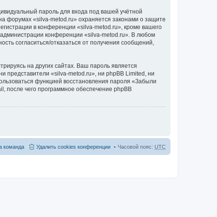
дивидуальный пароль для входа под вашей учётной
а форумах «silva-metod.ru» охраняется законами о защите
истрации в конференции «silva-metod.ru», кроме вашего
е администрации конференции «silva-metod.ru». В любом
ность согласиться/отказаться от получения сообщений,
рируясь на других сайтах. Ваш пароль является
и представители «silva-metod.ru», ни phpBB Limited, ни
спользоваться функцией восстановления пароля «Забыли
l, после чего программное обеспечение phpBB
 команда
Удалить cookies конференции
Часовой пояс:
UTC