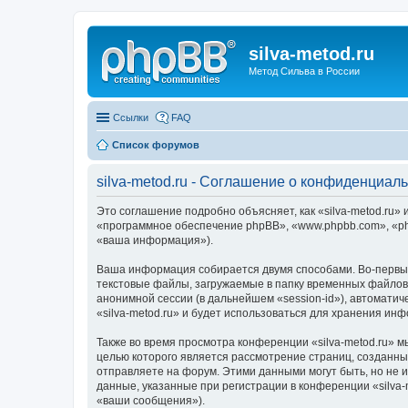
silva-metod.ru
Метод Сильва в России
Ссылки
FAQ
Список форумов
silva-metod.ru - Соглашение о конфиденциал
Это соглашение подробно объясняет, как «silva-metod.ru» и
«программное обеспечение phpBB», «www.phpbb.com», «ph
«ваша информация»).
Ваша информация собирается двумя способами. Во-первых
текстовые файлы, загружаемые в папку временных файлов 
анонимной сессии (в дальнейшем «session-id»), автомати
«silva-metod.ru» и будет использоваться для хранения и
Также во время просмотра конференции «silva-metod.ru» м
целью которого является рассмотрение страниц, создан
отправляете на форум. Этими данными могут быть, но не
данные, указанные при регистрации в конференции «silva
«ваши сообщения»).