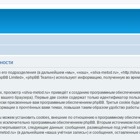
ьности
 его подразделения (в дальнейшем «мы», «наш», «silva-metod.ru», «http://silv
pBB Limited», «phpBB Teams») используют информацию, полученную во врем
, просмотр «silva-metod.ru» приведёт к созданию программным обеспечение
вашего браузера). Первые две cookie содержат только идентификатор польз
чески присвоенные вам программным обеспечением phpBB. Третья cookie буд
нформации о прочтённых вами темах, повышая таким образом удобство работы
ы можем установить cookies, внешние по отношению к программному обеспече
ных исключительно программным обеспечением phpBB. Вторым источником по
 исчерпываются, следующие данные: сообщения, размещённые под учётной з
-metod.ru» (в дальнейшем «ваша учётная запись») и сообщения, оставленные