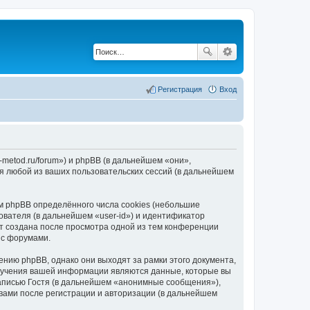
Регистрация
Вход
a-metod.ru/forum») и phpBB (в дальнейшем «они»,
я любой из ваших пользовательских сессий (в дальнейшем
м phpBB определённого числа cookies (небольшие
ователя (в дальнейшем «user-id») и идентификатор
ет создана после просмотра одной из тем конференции
 с форумами.
нию phpBB, однако они выходят за рамки этого документа,
лучения вашей информации являются данные, которые вы
аписью Гостя (в дальнейшем «анонимные сообщения»),
 вами после регистрации и авторизации (в дальнейшем