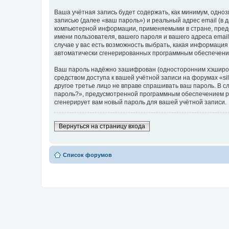
Ваша учётная запись будет содержать, как минимум, одн
записью (далее «ваш пароль») и реальный адрес email (в
компьютерной информации, применяемыми в стране, предо
имени пользователя, вашего пароля и вашего адреса email
случае у вас есть возможность выбрать, какая информация
автоматически сгенерированных программным обеспечени
Ваш пароль надёжно зашифрован (односторонним хэширован
средством доступа к вашей учётной записи на форумах «silv
другое третье лицо не вправе спрашивать ваш пароль. В с
пароль?», предусмотренной программным обеспечением ph
сгенерирует вам новый пароль для вашей учётной записи.
Вернуться на страницу входа
Список форумов