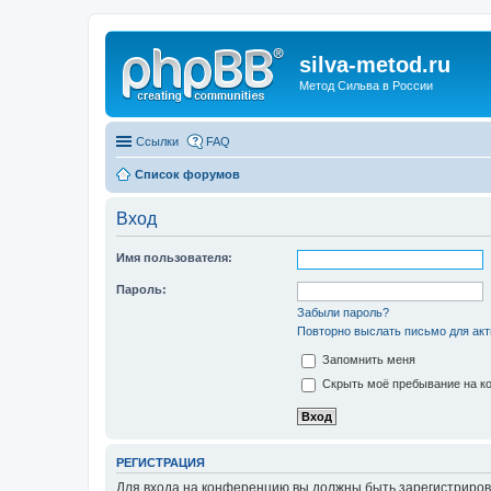
silva-metod.ru
Метод Сильва в России
Ссылки
FAQ
Список форумов
Вход
Имя пользователя:
Пароль:
Забыли пароль?
Повторно выслать письмо для акт
Запомнить меня
Скрыть моё пребывание на ко
РЕГИСТРАЦИЯ
Для входа на конференцию вы должны быть зарегистриров