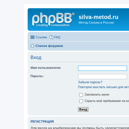
silva-metod.ru
Метод Сильва в России
Ссылки
FAQ
Список форумов
Вход
Имя пользователя:
Пароль:
Забыли пароль?
Повторно выслать письмо для акт
Запомнить меня
Скрыть моё пребывание на ко
РЕГИСТРАЦИЯ
Для входа на конференцию вы должны быть зарегистриров