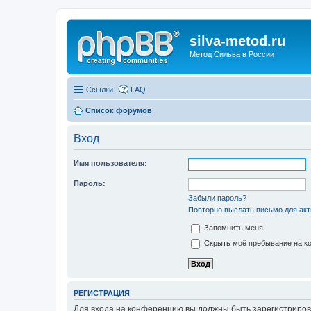
silva-metod.ru
Метод Сильва в России
Ссылки
FAQ
Список форумов
Вход
Имя пользователя:
Пароль:
Забыли пароль?
Повторно выслать письмо для акт
Запомнить меня
Скрыть моё пребывание на ко
РЕГИСТРАЦИЯ
Для входа на конференцию вы должны быть зарегистриров