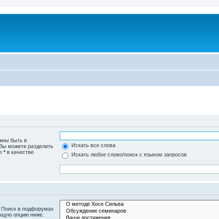
жны быть в
Искать все слова
 Вы можете разделить
те
*
в качестве
Искать любое слово/поиск с языком запросов
. Поиск в подфорумах
ющую опцию ниже.