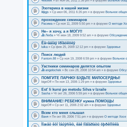
4elo8ek
» Вт ноя 08, 2011 2:38 pm » в форуме
Вольное общ
Эзотерика в нашей жизни
lilijigjs
» Ср июл 06, 2011 6:26 pm » в форуме
Вольное обще
прохождение семинаров
Расима
» Ср ноя 11, 2009 5:50 pm » в форуме
О методе Хо
Не-- я хочу, а я МОГУ!!
Люба
» Чт июн 18, 2009 9:52 am » в форуме
Обсуждение
Д
а
Ëå÷åáíàÿ ïðîäóêöèÿ
н
lulka
» Ср фев 25, 2009 12:12 pm » в форуме
Здоровье
н
а
Поиск людей
я
Fantom.88
т
» Ср ноя 19, 2008 6:59 pm » в форуме
Вольное 
е
м
Уастники семинаров делятся опытом
а
angelochek
» Вс сен 28, 2008 10:54 am » в форуме
Обсу
с
Д
о
а
ПОМГИТЕ ПАРНЮ! БУДЬТЕ МИЛОСЕРДНЫ!
д
н
bigeOff
» Пн ноя 13, 2006 1:29 pm » в форуме
Здоровье
е
н
р
а
Est' li kursi po metodu Silva v Izraile
ж
я
и
Sasha
т
» Чт окт 26, 2006 5:59 pm » в форуме
Вольное обще
т
е
о
м
ВНИМАНИЕ! РЕБЕНКУ нужна ПОМОЩЬ!
п
а
bigeOff
» Ср окт 11, 2006 2:02 am » в форуме
Здоровье
р
с
о
о
Всем кто меня слышал
с
д
.
Ваня
» Пн окт 09, 2006 7:51 pm » в форуме
О методе Хосе
е
р
Ìîæåò êòî îáúÿñíèò, êàê ïîäîáðàòü öþðèïîïèêà
ж