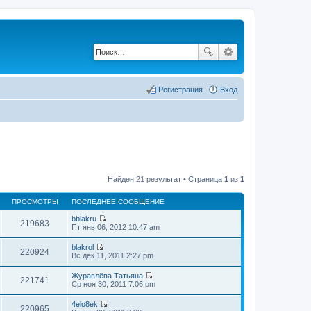
Регистрация
Вход
Найден 21 результат • Страница
1
из
1
ПРОСМОТРЫ
ПОСЛЕДНЕЕ СООБЩЕНИЕ
bblakru
219683
П
Пт янв 06, 2012 10:47 am
е
р
blakrol
е
220924
П
Вс дек 11, 2011 2:27 pm
й
е
т
р
Журавлёва Татьяна
и
е
221741
П
Ср ноя 30, 2011 7:06 pm
к
й
е
п
т
р
о
4elo8ek
и
е
220965
с