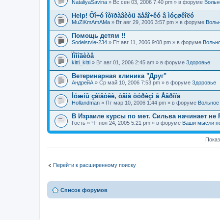
и
NataliyaSavina
» Вс сен 03, 2006 7:40 pm » в форуме
Вольн
т
о
Help! Õî÷ó îòïðàâèòü äåâî÷êó â ìóçøêîëó
п
MuZiKmAmAMa
» Вт авг 29, 2006 3:57 pm » в форуме
Воль
р
о
Помощь детям !!
с
.
Sodeistvie-234
» Пт авг 11, 2006 9:08 pm » в форуме
Вольн
Ïîìîãèòå
kitti_kitti
» Вт авг 01, 2006 2:45 am » в форуме
Здоровье
Ветеринарная клиника "Друг"
АндрейА
» Ср май 10, 2006 7:53 pm » в форуме
Здоровье
Íóæíû çàìåòêè, òåìà òóðèçì â Åâðîïå
Hollandman
» Пт мар 10, 2006 1:44 pm » в форуме
Вольное
В Израиле курсы по мет. Сильва начинает не 
Гость
» Чт ноя 24, 2005 5:21 pm » в форуме
Ваши мысли п
Показ
Перейти к расширенному поиску
Список форумов