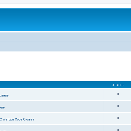
ОТВЕТЫ
0
щение
0
ние
0
О методе Хосе Сильва
0