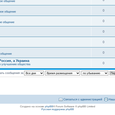
0
ое общение
0
ное общение
0
ое общение
0
0
0
 общение
Россия, а Украина
0
о улучшению общества
ать сообщения за
Связаться с администрацией
Наша
Создано на основе
phpBB
® Forum Software © phpBB Limited
Русская поддержка phpBB