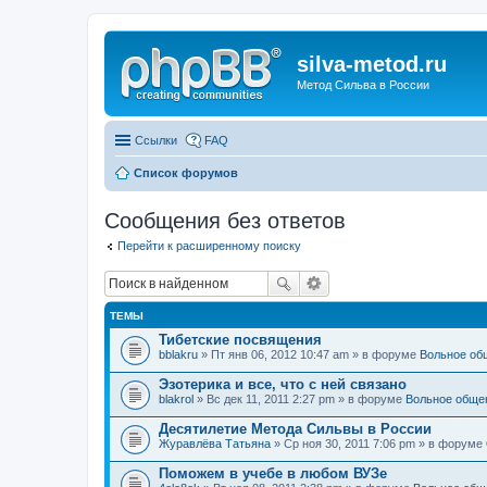
silva-metod.ru
Метод Сильва в России
Ссылки
FAQ
Список форумов
Сообщения без ответов
Перейти к расширенному поиску
ТЕМЫ
Тибетские посвящения
bblakru
» Пт янв 06, 2012 10:47 am » в форуме
Вольное об
Эзотерика и все, что с ней связано
blakrol
» Вс дек 11, 2011 2:27 pm » в форуме
Вольное обще
Десятилетие Метода Сильвы в России
Журавлёва Татьяна
» Ср ноя 30, 2011 7:06 pm » в форуме
Поможем в учебе в любом ВУЗе