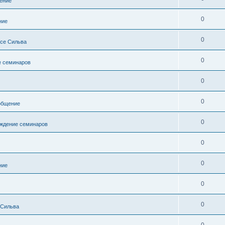
ение
0
ние
0
се Сильва
0
 семинаров
0
0
общение
0
ждение семинаров
0
0
ние
0
0
 Сильва