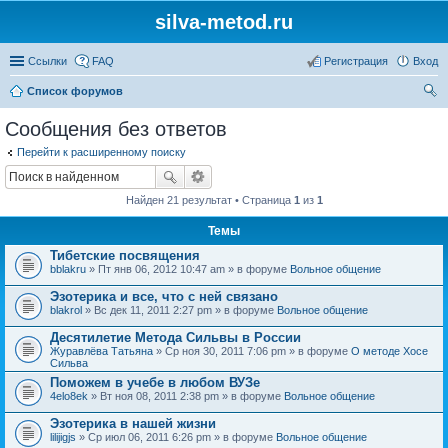
silva-metod.ru
Ссылки
FAQ
Регистрация
Вход
Список форумов
ои
Сообщения без ответов
ск
Перейти к расширенному поиску
Найден 21 результат • Страница
1
из
1
Темы
Тибетские посвящения
bblakru
» Пт янв 06, 2012 10:47 am » в форуме
Вольное общение
Эзотерика и все, что с ней связано
blakrol
» Вс дек 11, 2011 2:27 pm » в форуме
Вольное общение
Десятилетие Метода Сильвы в России
Журавлёва Татьяна
» Ср ноя 30, 2011 7:06 pm » в форуме
О методе Хосе
Сильва
Поможем в учебе в любом ВУЗе
4elo8ek
» Вт ноя 08, 2011 2:38 pm » в форуме
Вольное общение
Эзотерика в нашей жизни
lilijigjs
» Ср июл 06, 2011 6:26 pm » в форуме
Вольное общение