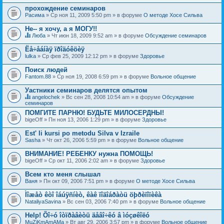
прохождение семинаров
Расима
» Ср ноя 11, 2009 5:50 pm » в форуме
О методе Хосе Сильва
Не-- я хочу, а я МОГУ!!
Люба
» Чт июн 18, 2009 9:52 am » в форуме
Обсуждение семинаров
Д
а
Ëå÷åáíàÿ ïðîäóêöèÿ
н
lulka
» Ср фев 25, 2009 12:12 pm » в форуме
Здоровье
н
а
Поиск людей
я
Fantom.88
т
» Ср ноя 19, 2008 6:59 pm » в форуме
Вольное общение
е
м
Уастники семинаров делятся опытом
а
angelochek
» Вс сен 28, 2008 10:54 am » в форуме
Обсуждение
с
Д
семинаров
о
а
ПОМГИТЕ ПАРНЮ! БУДЬТЕ МИЛОСЕРДНЫ!
д
н
е
bigeOff
» Пн ноя 13, 2006 1:29 pm » в форуме
Здоровье
н
р
а
ж
я
Est' li kursi po metodu Silva v Izraile
и
т
Sasha
» Чт окт 26, 2006 5:59 pm » в форуме
Вольное общение
т
е
о
м
ВНИМАНИЕ! РЕБЕНКУ нужна ПОМОЩЬ!
п
а
bigeOff
р
» Ср окт 11, 2006 2:02 am » в форуме
Здоровье
с
о
о
с
Всем кто меня слышал
д
.
е
Ваня
» Пн окт 09, 2006 7:51 pm » в форуме
О методе Хосе Сильва
р
ж
Ìîæåò êòî îáúÿñíèò, êàê ïîäîáðàòü öþðèïîïèêà
и
NataliyaSavina
» Вс сен 03, 2006 7:40 pm » в форуме
Вольное общение
т
о
Help! Õî÷ó îòïðàâèòü äåâî÷êó â ìóçøêîëó
п
MuZiKmAmAMa
р
» Вт авг 29, 2006 3:57 pm » в форуме
Вольное общение