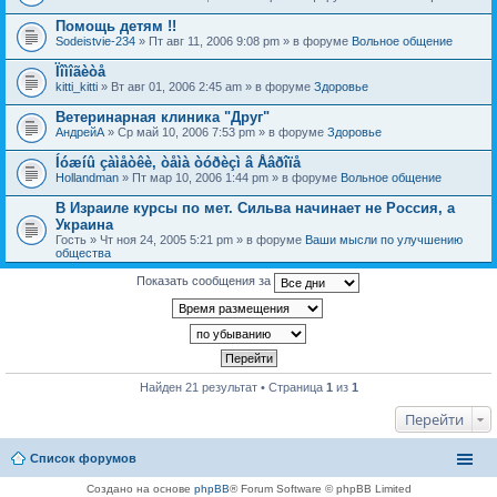
о
с
Помощь детям !!
.
Sodeistvie-234
» Пт авг 11, 2006 9:08 pm » в форуме
Вольное общение
Ïîìîãèòå
kitti_kitti
» Вт авг 01, 2006 2:45 am » в форуме
Здоровье
Ветеринарная клиника "Друг"
АндрейА
» Ср май 10, 2006 7:53 pm » в форуме
Здоровье
Íóæíû çàìåòêè, òåìà òóðèçì â Åâðîïå
Hollandman
» Пт мар 10, 2006 1:44 pm » в форуме
Вольное общение
В Израиле курсы по мет. Сильва начинает не Россия, а
Украина
Гость
» Чт ноя 24, 2005 5:21 pm » в форуме
Ваши мысли по улучшению
общества
Показать сообщения за
Найден 21 результат • Страница
1
из
1
Перейти
Список форумов
Создано на основе
phpBB
® Forum Software © phpBB Limited