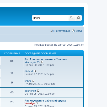
Регистрация
Вход
Текущее время: Вс авг 09, 2026 10:36 am
СООБЩЕНИЯ
ПОСЛЕДНЕЕ СООБЩЕНИЕ
Re: Альфа-состояние и "плохие…
101
skameykin22
П
Ср сен 20, 2017 1:39 pm
е
р
dilshod
46
е
П
Вс июл 17, 2011 5:27 pm
й
е
т
р
tioher
и
е
9
П
Пт дек 24, 2010 10:59 am
к
й
е
п
т
р
о
deshenez
и
е
40
П
с
Сб янв 05, 2013 12:39 pm
к
й
е
л
п
т
р
е
о
Re: Улучшение работы форума
и
е
д
25
с
Volodya
к
й
н
л
П
Пт июл 15, 2011 5:08 am
п