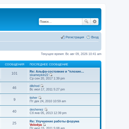
Регистрация
Вход
Текущее время: Вс авг 09, 2026 10:41 am
СООБЩЕНИЯ
ПОСЛЕДНЕЕ СООБЩЕНИЕ
Re: Альфа-состояние и "плохие…
101
skameykin22
П
Ср сен 20, 2017 1:39 pm
е
р
dilshod
46
е
П
Вс июл 17, 2011 5:27 pm
й
е
т
р
tioher
и
е
9
П
Пт дек 24, 2010 10:59 am
к
й
е
п
т
р
о
deshenez
и
е
40
П
с
Сб янв 05, 2013 12:39 pm
к
й
е
л
п
т
р
е
о
Re: Улучшение работы форума
и
е
д
25
с
Volodya
к
й
н
л
П
Пт июл 15, 2011 5:08 am
п