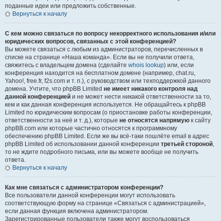
поданные идеи или предложить собственные.
Вернуться к началу
С кем можно связаться по вопросу некорректного использования и/или
юридических вопросов, связанных с этой конференцией?
Вы можете связаться с любым из администраторов, перечисленных в
списке на странице «Наша команда». Если вы не получили ответа,
свяжитесь с владельцем домена (сделайте
whois lookup
) или, если
конференция находится на бесплатном домене (например, chat.ru,
Yahoo!, free.fr, f2s.com и т. п.), с руководством или техподдержкой данного
домена. Учтите, что phpBB Limited
не имеет никакого контроля над
данной конференцией
и не может нести никакой ответственности за то,
кем и как данная конференция используется. Не обращайтесь к phpBB
Limited по юридическим вопросам (о приостановке работы конференции,
ответственности за неё и т. д.), которые
не относятся напрямую
к сайту
phpBB.com или которые частично относятся к программному
обеспечению phpBB Limited. Если же вы всё-таки пошлёте email в адрес
phpBB Limited об использовании данной конференции
третьей стороной
,
то не ждите подробного письма, или вы можете вообще не получить
ответа.
Вернуться к началу
Как мне связаться с администратором конференции?
Все пользователи данной конференции могут использовать
соответствующую форму на странице «Связаться с администрацией»,
если данная функция включена администратором.
Зарегистрированные пользователи также могут воспользоваться