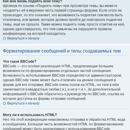
Как мне вновь поднять мою тему?
Щёлкнув по ссылке «Поднять тему» при просмотре темы, вы можете
«поднять» её в верхнюю часть первой страницы форума. Если этого не
происходит, то это означает, что возможность поднятия тем могла быть
отключена, или время, которое должно пройти до повторного поднятия
темы, ещё не прошло. Также можно поднять тему, просто ответив на неё,
однако удостоверьтесь, что тем самым вы не нарушаете правила
конференции, на которой находитесь.
Вернуться к началу
Форматирование сообщений и типы создаваемых тем
Что такое BBCode?
BBCode — это особая реализация HTML, предлагающая большие
возможности по форматированию отдельных частей сообщения.
Возможность использования BBCode определяется администратором,
однако BBCode также может быть отключён на уровне сообщения в
форме для его отправки. BBCode очень похож на HTML, но теги в нём
заключаются в квадратные скобки [ и ], а не в < и >. За дополнительной
информацией о BBCode обратитесь к руководству по BBCode, ссылка на
которое доступна из формы отправки сообщений.
Вернуться к началу
Могу ли я использовать HTML?
Нет. На этой конференции невозможны отправка и обработка HTML-кода
в сообщениях. Большая часть возможностей HTML по форматированию
сообщений может быть реализована с использованием BBCode.