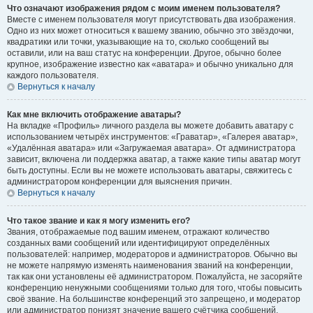
Что означают изображения рядом с моим именем пользователя?
Вместе с именем пользователя могут присутствовать два изображения.
Одно из них может относиться к вашему званию, обычно это звёздочки,
квадратики или точки, указывающие на то, сколько сообщений вы
оставили, или на ваш статус на конференции. Другое, обычно более
крупное, изображение известно как «аватара» и обычно уникально для
каждого пользователя.
Вернуться к началу
Как мне включить отображение аватары?
На вкладке «Профиль» личного раздела вы можете добавить аватару с
использованием четырёх инструментов: «Граватар», «Галерея аватар»,
«Удалённая аватара» или «Загружаемая аватара». От администратора
зависит, включена ли поддержка аватар, а также какие типы аватар могут
быть доступны. Если вы не можете использовать аватары, свяжитесь с
администратором конференции для выяснения причин.
Вернуться к началу
Что такое звание и как я могу изменить его?
Звания, отображаемые под вашим именем, отражают количество
созданных вами сообщений или идентифицируют определённых
пользователей: например, модераторов и администраторов. Обычно вы
не можете напрямую изменять наименования званий на конференции,
так как они установлены её администратором. Пожалуйста, не засоряйте
конференцию ненужными сообщениями только для того, чтобы повысить
своё звание. На большинстве конференций это запрещено, и модератор
или администратор понизят значение вашего счётчика сообщений.