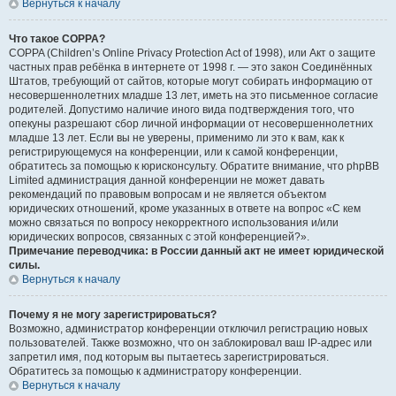
Вернуться к началу
Что такое COPPA?
COPPA (Children’s Online Privacy Protection Act of 1998), или Акт о защите
частных прав ребёнка в интернете от 1998 г. — это закон Соединённых
Штатов, требующий от сайтов, которые могут собирать информацию от
несовершеннолетних младше 13 лет, иметь на это письменное согласие
родителей. Допустимо наличие иного вида подтверждения того, что
опекуны разрешают сбор личной информации от несовершеннолетних
младше 13 лет. Если вы не уверены, применимо ли это к вам, как к
регистрирующемуся на конференции, или к самой конференции,
обратитесь за помощью к юрисконсульту. Обратите внимание, что phpBB
Limited администрация данной конференции не может давать
рекомендаций по правовым вопросам и не является объектом
юридических отношений, кроме указанных в ответе на вопрос «С кем
можно связаться по вопросу некорректного использования и/или
юридических вопросов, связанных с этой конференцией?».
Примечание переводчика: в России данный акт не имеет юридической
силы.
Вернуться к началу
Почему я не могу зарегистрироваться?
Возможно, администратор конференции отключил регистрацию новых
пользователей. Также возможно, что он заблокировал ваш IP-адрес или
запретил имя, под которым вы пытаетесь зарегистрироваться.
Обратитесь за помощью к администратору конференции.
Вернуться к началу