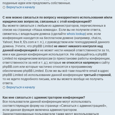
поданные идеи или предложить собственные.
Вернуться к началу
С кем можно связаться по вопросу некорректного использования и/или
юридических вопросов, связанных с этой конференцией?
Вы можете связаться с любым из администраторов, перечисленных в
списке на странице «Наша команда». Если вы не получили ответа,
свяжитесь с владельцем домена (сделайте
whois lookup
) или, если
конференция находится на бесплатном домене (например, chat.ru,
Yahoo!, free.fr, f2s.com и т. п.), с руководством или техподдержкой данного
домена. Учтите, что phpBB Limited
не имеет никакого контроля над
данной конференцией
и не может нести никакой ответственности за то,
кем и как данная конференция используется. Не обращайтесь к phpBB
Limited по юридическим вопросам (о приостановке работы конференции,
ответственности за неё и т. д.), которые
не относятся напрямую
к сайту
phpBB.com или которые частично относятся к программному
обеспечению phpBB Limited. Если же вы всё-таки пошлёте email в адрес
phpBB Limited об использовании данной конференции
третьей стороной
,
то не ждите подробного письма, или вы можете вообще не получить
ответа.
Вернуться к началу
Как мне связаться с администратором конференции?
Все пользователи данной конференции могут использовать
соответствующую форму на странице «Связаться с администрацией»,
если данная функция включена администратором.
Зарегистрированные пользователи также могут воспользоваться