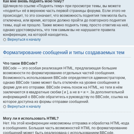
Как мне вновь поднять мою тему?
Щёлкнув по ссылке «Поднять тему» при просмотре темы, вы можете
«поднять» её в верхнюю часть первой страницы форума. Если этого не
происходит, то это означает, что возможность поднятия тем могла быть
отключена, или время, которое должно пройти до повторного поднятия
темы, ещё не прошло. Также можно поднять тему, просто ответив на неё,
однако удостоверьтесь, что тем самым вы не нарушаете правила
конференции, на которой находитесь.
Вернуться к началу
Форматирование сообщений и типы создаваемых тем
Что такое BBCode?
BBCode — это особая реализация HTML, предлагающая большие
возможности по форматированию отдельных частей сообщения.
Возможность использования BBCode определяется администратором,
однако BBCode также может быть отключён на уровне сообщения в
форме для его отправки. BBCode очень похож на HTML, но теги в нём
заключаются в квадратные скобки [ и ], а не в < и >. За дополнительной
информацией о BBCode обратитесь к руководству по BBCode, ссылка на
которое доступна из формы отправки сообщений.
Вернуться к началу
Могу ли я использовать HTML?
Нет. На этой конференции невозможны отправка и обработка HTML-кода
в сообщениях. Большая часть возможностей HTML по форматированию
сообщений может быть реализована с использованием BBCode.