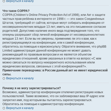
Вернуться к началу
Что такое COPPA?
COPPA (Children’s Online Privacy Protection Act of 1998), или Акт о защите
частных прав ребёнка в интернете от 1998 г. — это закон Соединённых
Штатов, требующий от сайтов, которые могут собирать информацию от
несовершеннолетних младше 13 лет, иметь на это письменное согласие
родителей. Допустимо наличие иного вида подтверждения того, что
опекуны разрешают сбор личной информации от несовершеннолетних
младше 13 лет. Если вы не уверены, применимо ли это к вам, как к
регистрирующемуся на конференции, или к самой конференции,
обратитесь за помощью к юрисконсульту. Обратите внимание, что phpBB
Limited администрация данной конференции не может давать
рекомендаций по правовым вопросам и не является объектом
юридических отношений, кроме указанных в ответе на вопрос «С кем
можно связаться по вопросу некорректного использования и/или
юридических вопросов, связанных с этой конференцией?».
Примечание переводчика: в России данный акт не имеет юридической
силы.
Вернуться к началу
Почему я не могу зарегистрироваться?
Возможно, администратор конференции отключил регистрацию новых
пользователей. Также возможно, что он заблокировал ваш IP-адрес или
запретил имя, под которым вы пытаетесь зарегистрироваться.
Обратитесь за помощью к администратору конференции.
Вернуться к началу