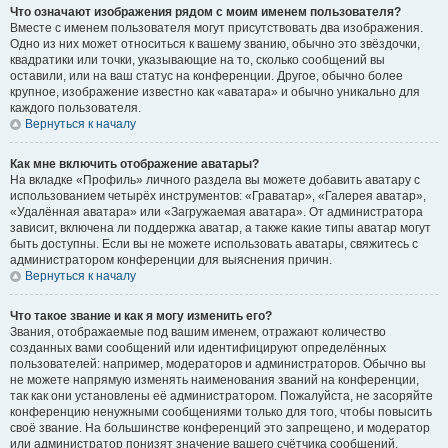
Что означают изображения рядом с моим именем пользователя?
Вместе с именем пользователя могут присутствовать два изображения.
Одно из них может относиться к вашему званию, обычно это звёздочки,
квадратики или точки, указывающие на то, сколько сообщений вы
оставили, или на ваш статус на конференции. Другое, обычно более
крупное, изображение известно как «аватара» и обычно уникально для
каждого пользователя.
Вернуться к началу
Как мне включить отображение аватары?
На вкладке «Профиль» личного раздела вы можете добавить аватару с
использованием четырёх инструментов: «Граватар», «Галерея аватар»,
«Удалённая аватара» или «Загружаемая аватара». От администратора
зависит, включена ли поддержка аватар, а также какие типы аватар могут
быть доступны. Если вы не можете использовать аватары, свяжитесь с
администратором конференции для выяснения причин.
Вернуться к началу
Что такое звание и как я могу изменить его?
Звания, отображаемые под вашим именем, отражают количество
созданных вами сообщений или идентифицируют определённых
пользователей: например, модераторов и администраторов. Обычно вы
не можете напрямую изменять наименования званий на конференции,
так как они установлены её администратором. Пожалуйста, не засоряйте
конференцию ненужными сообщениями только для того, чтобы повысить
своё звание. На большинстве конференций это запрещено, и модератор
или администратор понизят значение вашего счётчика сообщений.