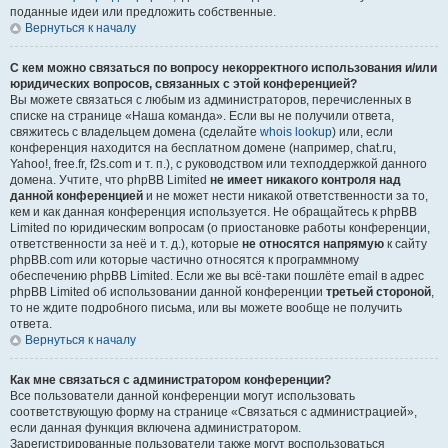
поданные идеи или предложить собственные.
Вернуться к началу
С кем можно связаться по вопросу некорректного использования и/или
юридических вопросов, связанных с этой конференцией?
Вы можете связаться с любым из администраторов, перечисленных в
списке на странице «Наша команда». Если вы не получили ответа,
свяжитесь с владельцем домена (сделайте
whois lookup
) или, если
конференция находится на бесплатном домене (например, chat.ru,
Yahoo!, free.fr, f2s.com и т. п.), с руководством или техподдержкой данного
домена. Учтите, что phpBB Limited
не имеет никакого контроля над
данной конференцией
и не может нести никакой ответственности за то,
кем и как данная конференция используется. Не обращайтесь к phpBB
Limited по юридическим вопросам (о приостановке работы конференции,
ответственности за неё и т. д.), которые
не относятся напрямую
к сайту
phpBB.com или которые частично относятся к программному
обеспечению phpBB Limited. Если же вы всё-таки пошлёте email в адрес
phpBB Limited об использовании данной конференции
третьей стороной
,
то не ждите подробного письма, или вы можете вообще не получить
ответа.
Вернуться к началу
Как мне связаться с администратором конференции?
Все пользователи данной конференции могут использовать
соответствующую форму на странице «Связаться с администрацией»,
если данная функция включена администратором.
Зарегистрированные пользователи также могут воспользоваться