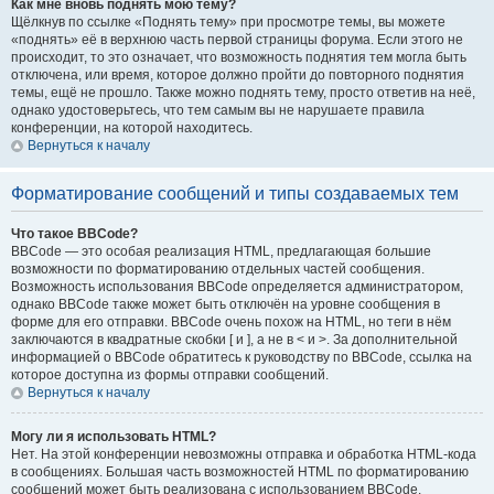
Как мне вновь поднять мою тему?
Щёлкнув по ссылке «Поднять тему» при просмотре темы, вы можете
«поднять» её в верхнюю часть первой страницы форума. Если этого не
происходит, то это означает, что возможность поднятия тем могла быть
отключена, или время, которое должно пройти до повторного поднятия
темы, ещё не прошло. Также можно поднять тему, просто ответив на неё,
однако удостоверьтесь, что тем самым вы не нарушаете правила
конференции, на которой находитесь.
Вернуться к началу
Форматирование сообщений и типы создаваемых тем
Что такое BBCode?
BBCode — это особая реализация HTML, предлагающая большие
возможности по форматированию отдельных частей сообщения.
Возможность использования BBCode определяется администратором,
однако BBCode также может быть отключён на уровне сообщения в
форме для его отправки. BBCode очень похож на HTML, но теги в нём
заключаются в квадратные скобки [ и ], а не в < и >. За дополнительной
информацией о BBCode обратитесь к руководству по BBCode, ссылка на
которое доступна из формы отправки сообщений.
Вернуться к началу
Могу ли я использовать HTML?
Нет. На этой конференции невозможны отправка и обработка HTML-кода
в сообщениях. Большая часть возможностей HTML по форматированию
сообщений может быть реализована с использованием BBCode.