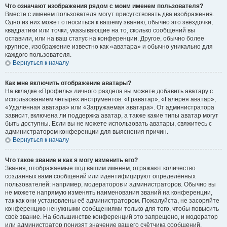
Что означают изображения рядом с моим именем пользователя?
Вместе с именем пользователя могут присутствовать два изображения.
Одно из них может относиться к вашему званию, обычно это звёздочки,
квадратики или точки, указывающие на то, сколько сообщений вы
оставили, или на ваш статус на конференции. Другое, обычно более
крупное, изображение известно как «аватара» и обычно уникально для
каждого пользователя.
Вернуться к началу
Как мне включить отображение аватары?
На вкладке «Профиль» личного раздела вы можете добавить аватару с
использованием четырёх инструментов: «Граватар», «Галерея аватар»,
«Удалённая аватара» или «Загружаемая аватара». От администратора
зависит, включена ли поддержка аватар, а также какие типы аватар могут
быть доступны. Если вы не можете использовать аватары, свяжитесь с
администратором конференции для выяснения причин.
Вернуться к началу
Что такое звание и как я могу изменить его?
Звания, отображаемые под вашим именем, отражают количество
созданных вами сообщений или идентифицируют определённых
пользователей: например, модераторов и администраторов. Обычно вы
не можете напрямую изменять наименования званий на конференции,
так как они установлены её администратором. Пожалуйста, не засоряйте
конференцию ненужными сообщениями только для того, чтобы повысить
своё звание. На большинстве конференций это запрещено, и модератор
или администратор понизят значение вашего счётчика сообщений.