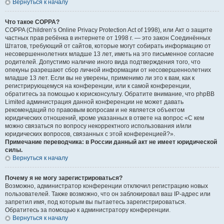
Вернуться к началу
Что такое COPPA?
COPPA (Children’s Online Privacy Protection Act of 1998), или Акт о защите
частных прав ребёнка в интернете от 1998 г. — это закон Соединённых
Штатов, требующий от сайтов, которые могут собирать информацию от
несовершеннолетних младше 13 лет, иметь на это письменное согласие
родителей. Допустимо наличие иного вида подтверждения того, что
опекуны разрешают сбор личной информации от несовершеннолетних
младше 13 лет. Если вы не уверены, применимо ли это к вам, как к
регистрирующемуся на конференции, или к самой конференции,
обратитесь за помощью к юрисконсульту. Обратите внимание, что phpBB
Limited администрация данной конференции не может давать
рекомендаций по правовым вопросам и не является объектом
юридических отношений, кроме указанных в ответе на вопрос «С кем
можно связаться по вопросу некорректного использования и/или
юридических вопросов, связанных с этой конференцией?».
Примечание переводчика: в России данный акт не имеет юридической
силы.
Вернуться к началу
Почему я не могу зарегистрироваться?
Возможно, администратор конференции отключил регистрацию новых
пользователей. Также возможно, что он заблокировал ваш IP-адрес или
запретил имя, под которым вы пытаетесь зарегистрироваться.
Обратитесь за помощью к администратору конференции.
Вернуться к началу