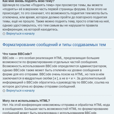
Как мне вновь поднять мою тему?
Щёлкнув по ссылке «Поднять тему» при просмотре темы, вы можете
«поднять» её в верхнюю часть первой страницы форума. Если этого не
происходит, то это означает, что возможность поднятия тем могла быть
отключена, или время, которое должно пройти до повторного поднятия
темы, ещё не прошло. Также можно поднять тему, просто ответив на неё,
однако удостоверьтесь, что тем самым вы не нарушаете правила
конференции, на которой находитесь.
Вернуться к началу
Форматирование сообщений и типы создаваемых тем
Что такое BBCode?
BBCode — это особая реализация HTML, предлагающая большие
возможности по форматированию отдельных частей сообщения.
Возможность использования BBCode определяется администратором,
однако BBCode также может быть отключён на уровне сообщения в
форме для его отправки. BBCode очень похож на HTML, но теги в нём
заключаются в квадратные скобки [ и ], а не в < и >. За дополнительной
информацией о BBCode обратитесь к руководству по BBCode, ссылка на
которое доступна из формы отправки сообщений.
Вернуться к началу
Могу ли я использовать HTML?
Нет. На этой конференции невозможны отправка и обработка HTML-кода
в сообщениях. Большая часть возможностей HTML по форматированию
сообщений может быть реализована с использованием BBCode.