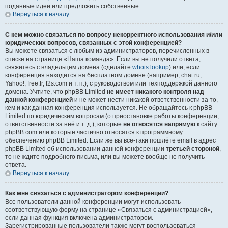
поданные идеи или предложить собственные.
Вернуться к началу
С кем можно связаться по вопросу некорректного использования и/или
юридических вопросов, связанных с этой конференцией?
Вы можете связаться с любым из администраторов, перечисленных в
списке на странице «Наша команда». Если вы не получили ответа,
свяжитесь с владельцем домена (сделайте
whois lookup
) или, если
конференция находится на бесплатном домене (например, chat.ru,
Yahoo!, free.fr, f2s.com и т. п.), с руководством или техподдержкой данного
домена. Учтите, что phpBB Limited
не имеет никакого контроля над
данной конференцией
и не может нести никакой ответственности за то,
кем и как данная конференция используется. Не обращайтесь к phpBB
Limited по юридическим вопросам (о приостановке работы конференции,
ответственности за неё и т. д.), которые
не относятся напрямую
к сайту
phpBB.com или которые частично относятся к программному
обеспечению phpBB Limited. Если же вы всё-таки пошлёте email в адрес
phpBB Limited об использовании данной конференции
третьей стороной
,
то не ждите подробного письма, или вы можете вообще не получить
ответа.
Вернуться к началу
Как мне связаться с администратором конференции?
Все пользователи данной конференции могут использовать
соответствующую форму на странице «Связаться с администрацией»,
если данная функция включена администратором.
Зарегистрированные пользователи также могут воспользоваться