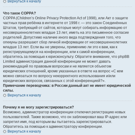
Вернуться к началу
Что такое COPPA?
COPPA (Children’s Online Privacy Protection Act of 1998), или Акт о защите
частных прав ребёнка в интернете от 1998 г. — это закон Соединённых
Штатов, требующий от сайтов, которые могут собирать информацию от
несовершеннолетних младше 13 лет, иметь на это письменное согласие
родителей. Допустимо наличие иного вида подтверждения того, что
опекуны разрешают сбор личной информации от несовершеннолетних
младше 13 лет. Если вы не уверены, применимо ли это к вам, как к
регистрирующемуся на конференции, или к самой конференции,
обратитесь за помощью к юрисконсульту. Обратите внимание, что phpBB
Limited администрация данной конференции не может давать
рекомендаций по правовым вопросам и не является объектом
юридических отношений, кроме указанных в ответе на вопрос «С кем
можно связаться по вопросу некорректного использования и/или
юридических вопросов, связанных с этой конференцией?».
Примечание переводчика: в России данный акт не имеет юридической
силы.
Вернуться к началу
Почему я не могу зарегистрироваться?
Возможно, администратор конференции отключил регистрацию новых
пользователей. Также возможно, что он заблокировал ваш IP-адрес или
запретил имя, под которым вы пытаетесь зарегистрироваться.
Обратитесь за помощью к администратору конференции.
Вернуться к началу