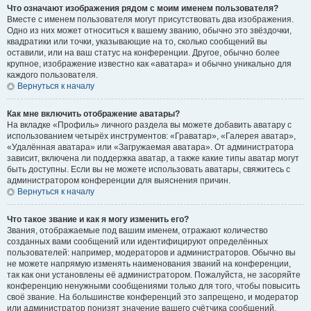
Что означают изображения рядом с моим именем пользователя?
Вместе с именем пользователя могут присутствовать два изображения.
Одно из них может относиться к вашему званию, обычно это звёздочки,
квадратики или точки, указывающие на то, сколько сообщений вы
оставили, или на ваш статус на конференции. Другое, обычно более
крупное, изображение известно как «аватара» и обычно уникально для
каждого пользователя.
Вернуться к началу
Как мне включить отображение аватары?
На вкладке «Профиль» личного раздела вы можете добавить аватару с
использованием четырёх инструментов: «Граватар», «Галерея аватар»,
«Удалённая аватара» или «Загружаемая аватара». От администратора
зависит, включена ли поддержка аватар, а также какие типы аватар могут
быть доступны. Если вы не можете использовать аватары, свяжитесь с
администратором конференции для выяснения причин.
Вернуться к началу
Что такое звание и как я могу изменить его?
Звания, отображаемые под вашим именем, отражают количество
созданных вами сообщений или идентифицируют определённых
пользователей: например, модераторов и администраторов. Обычно вы
не можете напрямую изменять наименования званий на конференции,
так как они установлены её администратором. Пожалуйста, не засоряйте
конференцию ненужными сообщениями только для того, чтобы повысить
своё звание. На большинстве конференций это запрещено, и модератор
или администратор понизят значение вашего счётчика сообщений.