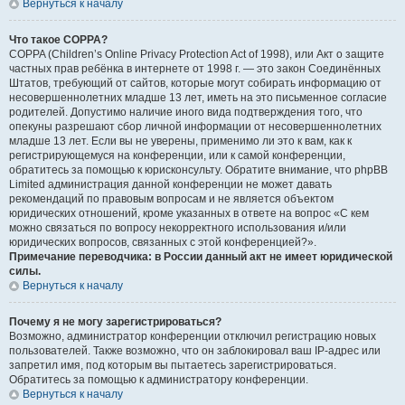
Вернуться к началу
Что такое COPPA?
COPPA (Children’s Online Privacy Protection Act of 1998), или Акт о защите
частных прав ребёнка в интернете от 1998 г. — это закон Соединённых
Штатов, требующий от сайтов, которые могут собирать информацию от
несовершеннолетних младше 13 лет, иметь на это письменное согласие
родителей. Допустимо наличие иного вида подтверждения того, что
опекуны разрешают сбор личной информации от несовершеннолетних
младше 13 лет. Если вы не уверены, применимо ли это к вам, как к
регистрирующемуся на конференции, или к самой конференции,
обратитесь за помощью к юрисконсульту. Обратите внимание, что phpBB
Limited администрация данной конференции не может давать
рекомендаций по правовым вопросам и не является объектом
юридических отношений, кроме указанных в ответе на вопрос «С кем
можно связаться по вопросу некорректного использования и/или
юридических вопросов, связанных с этой конференцией?».
Примечание переводчика: в России данный акт не имеет юридической
силы.
Вернуться к началу
Почему я не могу зарегистрироваться?
Возможно, администратор конференции отключил регистрацию новых
пользователей. Также возможно, что он заблокировал ваш IP-адрес или
запретил имя, под которым вы пытаетесь зарегистрироваться.
Обратитесь за помощью к администратору конференции.
Вернуться к началу