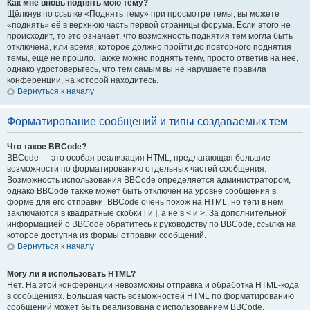
Как мне вновь поднять мою тему?
Щёлкнув по ссылке «Поднять тему» при просмотре темы, вы можете
«поднять» её в верхнюю часть первой страницы форума. Если этого не
происходит, то это означает, что возможность поднятия тем могла быть
отключена, или время, которое должно пройти до повторного поднятия
темы, ещё не прошло. Также можно поднять тему, просто ответив на неё,
однако удостоверьтесь, что тем самым вы не нарушаете правила
конференции, на которой находитесь.
Вернуться к началу
Форматирование сообщений и типы создаваемых тем
Что такое BBCode?
BBCode — это особая реализация HTML, предлагающая большие
возможности по форматированию отдельных частей сообщения.
Возможность использования BBCode определяется администратором,
однако BBCode также может быть отключён на уровне сообщения в
форме для его отправки. BBCode очень похож на HTML, но теги в нём
заключаются в квадратные скобки [ и ], а не в < и >. За дополнительной
информацией о BBCode обратитесь к руководству по BBCode, ссылка на
которое доступна из формы отправки сообщений.
Вернуться к началу
Могу ли я использовать HTML?
Нет. На этой конференции невозможны отправка и обработка HTML-кода
в сообщениях. Большая часть возможностей HTML по форматированию
сообщений может быть реализована с использованием BBCode.