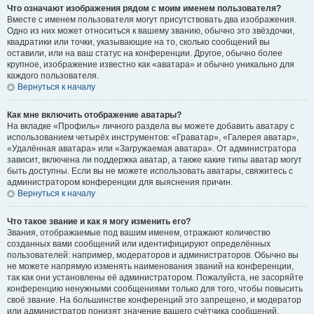
Что означают изображения рядом с моим именем пользователя?
Вместе с именем пользователя могут присутствовать два изображения.
Одно из них может относиться к вашему званию, обычно это звёздочки,
квадратики или точки, указывающие на то, сколько сообщений вы
оставили, или на ваш статус на конференции. Другое, обычно более
крупное, изображение известно как «аватара» и обычно уникально для
каждого пользователя.
Вернуться к началу
Как мне включить отображение аватары?
На вкладке «Профиль» личного раздела вы можете добавить аватару с
использованием четырёх инструментов: «Граватар», «Галерея аватар»,
«Удалённая аватара» или «Загружаемая аватара». От администратора
зависит, включена ли поддержка аватар, а также какие типы аватар могут
быть доступны. Если вы не можете использовать аватары, свяжитесь с
администратором конференции для выяснения причин.
Вернуться к началу
Что такое звание и как я могу изменить его?
Звания, отображаемые под вашим именем, отражают количество
созданных вами сообщений или идентифицируют определённых
пользователей: например, модераторов и администраторов. Обычно вы
не можете напрямую изменять наименования званий на конференции,
так как они установлены её администратором. Пожалуйста, не засоряйте
конференцию ненужными сообщениями только для того, чтобы повысить
своё звание. На большинстве конференций это запрещено, и модератор
или администратор понизят значение вашего счётчика сообщений.