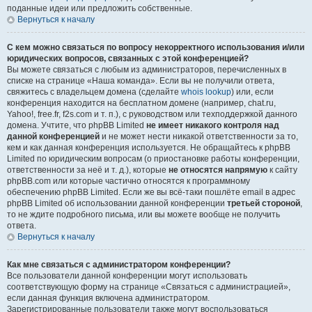
поданные идеи или предложить собственные.
Вернуться к началу
С кем можно связаться по вопросу некорректного использования и/или
юридических вопросов, связанных с этой конференцией?
Вы можете связаться с любым из администраторов, перечисленных в
списке на странице «Наша команда». Если вы не получили ответа,
свяжитесь с владельцем домена (сделайте
whois lookup
) или, если
конференция находится на бесплатном домене (например, chat.ru,
Yahoo!, free.fr, f2s.com и т. п.), с руководством или техподдержкой данного
домена. Учтите, что phpBB Limited
не имеет никакого контроля над
данной конференцией
и не может нести никакой ответственности за то,
кем и как данная конференция используется. Не обращайтесь к phpBB
Limited по юридическим вопросам (о приостановке работы конференции,
ответственности за неё и т. д.), которые
не относятся напрямую
к сайту
phpBB.com или которые частично относятся к программному
обеспечению phpBB Limited. Если же вы всё-таки пошлёте email в адрес
phpBB Limited об использовании данной конференции
третьей стороной
,
то не ждите подробного письма, или вы можете вообще не получить
ответа.
Вернуться к началу
Как мне связаться с администратором конференции?
Все пользователи данной конференции могут использовать
соответствующую форму на странице «Связаться с администрацией»,
если данная функция включена администратором.
Зарегистрированные пользователи также могут воспользоваться