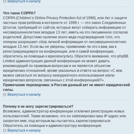
Вернуться к началу
Что такое COPPA?
COPPA (Children’s Online Privacy Protection Act of 1998), или Акт о защите
частных прав ребёнка в интернете от 1998 г. — это закон Соединённых
Штатов, требующий от сайтов, которые могут собирать информацию от
несовершеннолетних младше 13 лет, иметь на это письменное согласие
родителей. Допустимо наличие иного вида подтверждения того, что
опекуны разрешают сбор личной информации от несовершеннолетних
младше 13 лет. Если вы не уверены, применимо ли это к вам, как к
регистрирующемуся на конференции, или к самой конференции,
обратитесь за помощью к юрисконсульту. Обратите внимание, что phpBB
Limited администрация данной конференции не может давать
рекомендаций по правовым вопросам и не является объектом
юридических отношений, кроме указанных в ответе на вопрос «С кем
можно связаться по вопросу некорректного использования и/или
юридических вопросов, связанных с этой конференцией?».
Примечание переводчика: в России данный акт не имеет юридической
силы.
Вернуться к началу
Почему я не могу зарегистрироваться?
Возможно, администратор конференции отключил регистрацию новых
пользователей. Также возможно, что он заблокировал ваш IP-адрес или
запретил имя, под которым вы пытаетесь зарегистрироваться.
Обратитесь за помощью к администратору конференции.
Вернуться к началу