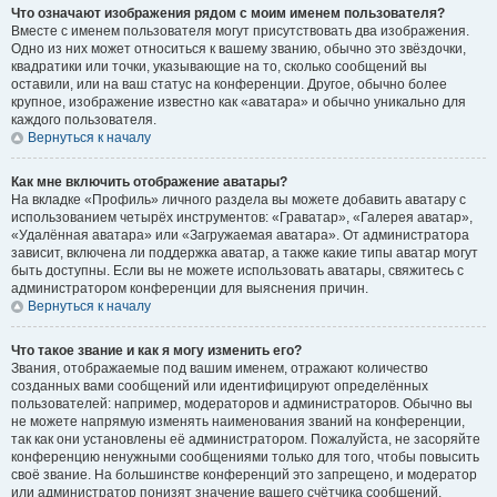
Что означают изображения рядом с моим именем пользователя?
Вместе с именем пользователя могут присутствовать два изображения.
Одно из них может относиться к вашему званию, обычно это звёздочки,
квадратики или точки, указывающие на то, сколько сообщений вы
оставили, или на ваш статус на конференции. Другое, обычно более
крупное, изображение известно как «аватара» и обычно уникально для
каждого пользователя.
Вернуться к началу
Как мне включить отображение аватары?
На вкладке «Профиль» личного раздела вы можете добавить аватару с
использованием четырёх инструментов: «Граватар», «Галерея аватар»,
«Удалённая аватара» или «Загружаемая аватара». От администратора
зависит, включена ли поддержка аватар, а также какие типы аватар могут
быть доступны. Если вы не можете использовать аватары, свяжитесь с
администратором конференции для выяснения причин.
Вернуться к началу
Что такое звание и как я могу изменить его?
Звания, отображаемые под вашим именем, отражают количество
созданных вами сообщений или идентифицируют определённых
пользователей: например, модераторов и администраторов. Обычно вы
не можете напрямую изменять наименования званий на конференции,
так как они установлены её администратором. Пожалуйста, не засоряйте
конференцию ненужными сообщениями только для того, чтобы повысить
своё звание. На большинстве конференций это запрещено, и модератор
или администратор понизят значение вашего счётчика сообщений.