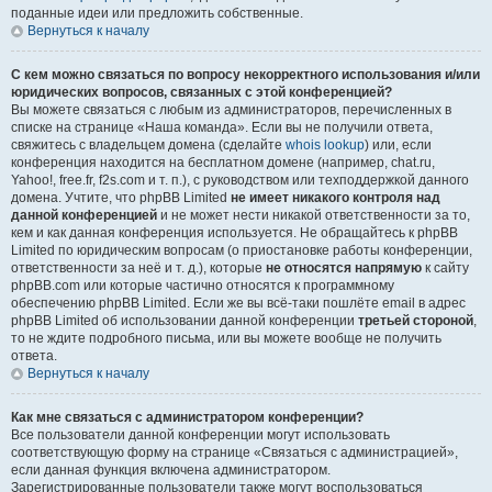
поданные идеи или предложить собственные.
Вернуться к началу
С кем можно связаться по вопросу некорректного использования и/или
юридических вопросов, связанных с этой конференцией?
Вы можете связаться с любым из администраторов, перечисленных в
списке на странице «Наша команда». Если вы не получили ответа,
свяжитесь с владельцем домена (сделайте
whois lookup
) или, если
конференция находится на бесплатном домене (например, chat.ru,
Yahoo!, free.fr, f2s.com и т. п.), с руководством или техподдержкой данного
домена. Учтите, что phpBB Limited
не имеет никакого контроля над
данной конференцией
и не может нести никакой ответственности за то,
кем и как данная конференция используется. Не обращайтесь к phpBB
Limited по юридическим вопросам (о приостановке работы конференции,
ответственности за неё и т. д.), которые
не относятся напрямую
к сайту
phpBB.com или которые частично относятся к программному
обеспечению phpBB Limited. Если же вы всё-таки пошлёте email в адрес
phpBB Limited об использовании данной конференции
третьей стороной
,
то не ждите подробного письма, или вы можете вообще не получить
ответа.
Вернуться к началу
Как мне связаться с администратором конференции?
Все пользователи данной конференции могут использовать
соответствующую форму на странице «Связаться с администрацией»,
если данная функция включена администратором.
Зарегистрированные пользователи также могут воспользоваться