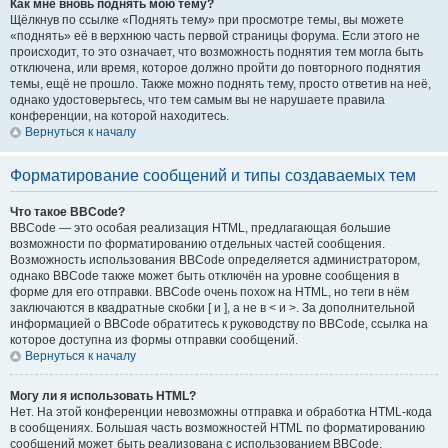
Как мне вновь поднять мою тему?
Щёлкнув по ссылке «Поднять тему» при просмотре темы, вы можете
«поднять» её в верхнюю часть первой страницы форума. Если этого не
происходит, то это означает, что возможность поднятия тем могла быть
отключена, или время, которое должно пройти до повторного поднятия
темы, ещё не прошло. Также можно поднять тему, просто ответив на неё,
однако удостоверьтесь, что тем самым вы не нарушаете правила
конференции, на которой находитесь.
Вернуться к началу
Форматирование сообщений и типы создаваемых тем
Что такое BBCode?
BBCode — это особая реализация HTML, предлагающая большие
возможности по форматированию отдельных частей сообщения.
Возможность использования BBCode определяется администратором,
однако BBCode также может быть отключён на уровне сообщения в
форме для его отправки. BBCode очень похож на HTML, но теги в нём
заключаются в квадратные скобки [ и ], а не в < и >. За дополнительной
информацией о BBCode обратитесь к руководству по BBCode, ссылка на
которое доступна из формы отправки сообщений.
Вернуться к началу
Могу ли я использовать HTML?
Нет. На этой конференции невозможны отправка и обработка HTML-кода
в сообщениях. Большая часть возможностей HTML по форматированию
сообщений может быть реализована с использованием BBCode.