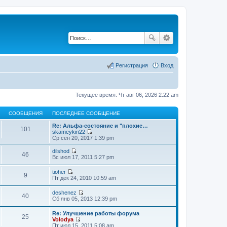
Регистрация
Вход
Текущее время: Чт авг 06, 2026 2:22 am
СООБЩЕНИЯ
ПОСЛЕДНЕЕ СООБЩЕНИЕ
Re: Альфа-состояние и "плохие…
101
skameykin22
П
Ср сен 20, 2017 1:39 pm
е
р
dilshod
46
е
П
Вс июл 17, 2011 5:27 pm
й
е
т
р
tioher
и
е
9
П
Пт дек 24, 2010 10:59 am
к
й
е
п
т
р
о
deshenez
и
е
40
П
с
Сб янв 05, 2013 12:39 pm
к
й
е
л
п
т
р
е
о
Re: Улучшение работы форума
и
е
д
25
с
Volodya
к
й
н
л
П
Пт июл 15, 2011 5:08 am
п